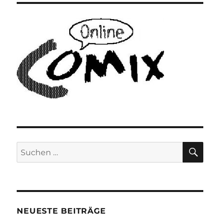
SU
Suchen
nach:
NEUESTE BEITRÄGE