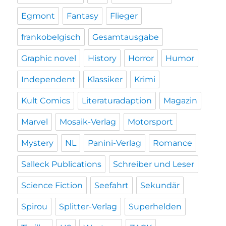
Egmont
Fantasy
Flieger
frankobelgisch
Gesamtausgabe
Graphic novel
History
Horror
Humor
Independent
Klassiker
Krimi
Kult Comics
Literaturadaption
Magazin
Marvel
Mosaik-Verlag
Motorsport
Mystery
NL
Panini-Verlag
Romance
Salleck Publications
Schreiber und Leser
Science Fiction
Seefahrt
Sekundär
Spirou
Splitter-Verlag
Superhelden