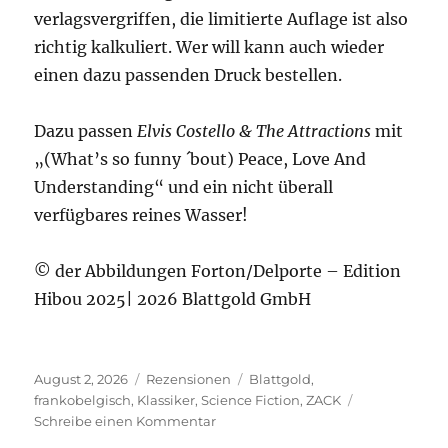
verlagsvergriffen, die limitierte Auflage ist also
richtig kalkuliert. Wer will kann auch wieder
einen dazu passenden Druck bestellen.
Dazu passen
Elvis Costello & The Attractions
mit
„(What’s so funny ´bout) Peace, Love And
Understanding“ und ein nicht überall
verfügbares reines Wasser!
© der Abbildungen Forton/Delporte – Edition
Hibou 2025| 2026 Blattgold GmbH
Veröffentlicht
Kategorien
Schlagwörter
August 2, 2026
Rezensionen
Blattgold
,
am
frankobelgisch
,
Klassiker
,
Science Fiction
,
ZACK
zu
Schreibe einen Kommentar
Delporte/Forton