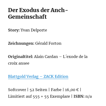
Tanguy
und
Der Exodus der Anch-
Laverdure
Gemeinschaft
28
Story:
Yvan Delporte
Zeichnungen:
Gérald Forton
Originaltitel:
Alain Cardan – L´exode de la
croix ansee
Blattgold Verlag – ZACK Edition
Softcover | 52 Seiten | Farbe | 16,00 € |
Limitiert auf 555 + 55 Exemplare |
ISBN:
n/a