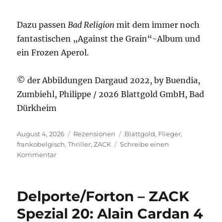
Dazu passen
Bad Religion
mit dem immer noch
fantastischen „Against the Grain“-Album und
ein Frozen Aperol.
© der Abbildungen Dargaud 2022, by Buendia,
Zumbiehl, Philippe / 2026 Blattgold GmbH, Bad
Dürkheim
Veröffentlicht
Kategorien
Schlagwörter
August 4, 2026
Rezensionen
Blattgold
,
Flieger
,
am
frankobelgisch
,
Thriller
,
ZACK
Schreibe einen
zu
Kommentar
Buendia,
Zumbiehl/Philippe
–
Delporte/Forton – ZACK
Die
Abenteuer
Spezial 20: Alain Cardan 4
von