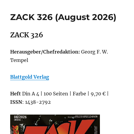
–
ZACK
ZACK 326 (August 2026)
Spezial
20:
Alain
ZACK 326
Cardan
4
Herausgeber/Chefredaktion:
Georg F. W.
Tempel
Blattgold Verlag
Heft
Din A 4 | 100 Seiten | Farbe | 9,70 € |
ISSN
: 1438-2792