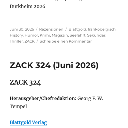
Dürkheim 2026
Veröffentlicht
Kategorien
Schlagwörter
Juni 30, 2026
Rezensionen
Blattgold
,
frankobelgisch
,
am
History
,
Humor
,
Krimi
,
Magazin
,
Seefahrt
,
Sekundär
,
zu
Thriller
,
ZACK
Schreibe einen Kommentar
ZACK
325
(Juli
ZACK 324 (Juni 2026)
2026)
ZACK 324
Herausgeber/Chefredaktion:
Georg F. W.
Tempel
Blattgold Verlag