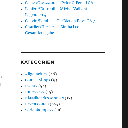
Sclavi/Cavazzano – Peter O’Pencil GA 1
Lapière/Dutreuil – Michel Vaillant
Legenden 4
Cauvin/Lambil – Die Blauen Boys GA 7
Charlier/Herbert – Simba Lee
Gesamtausgabe
KATEGORIEN
Allgemeines
(46)
m
Comic-Shops
(9)
d
Events
(54)
Interviews
(15)
Klassiker des Monats
(17)
Rezensionen
(854)
Serienkompass
(10)