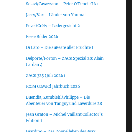
Sclavi/Cavazzano – Peter O’Pencil GA 1
Jarry/Vax – Länder von Ynuma 1
Pevel/Créty – Ledergesicht 2
Fiese Bilder 2026
Di Caro – Die süßeste aller Früchte 1
Delporte/Forton – ZACK Spezial 20: Alain
Cardan 4
ZACK 325 (Juli 2026)
ICOM COMIC! Jahrbuch 2026
Buendia, Zumbiehl/Philippe – Die
Abenteuer von Tanguy und Laverdure 28
Jean Graton – Michel Vaillant Collector’s
Edition 1
Giardino – Das Doppelleben des Max