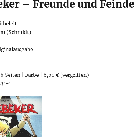
eker – Freunde und Feinde
irbeleit
im (Schmidt)
iginalausgabe
 Seiten | Farbe | 6,00 € (vergriffen)
31-1