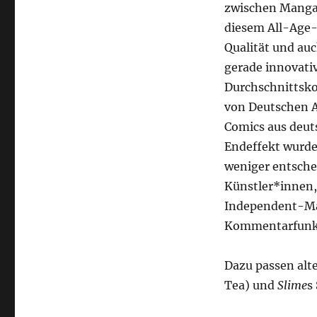
zwischen Manga-
diesem All-Age-
Qualität und au
gerade innovativ
Durchschnittsko
von Deutschen A
Comics aus deut
Endeffekt wurde 
weniger entschei
Künstler*innen,
Independent-Ma
Kommentarfunk
Dazu passen alt
Tea) und
Slime
s