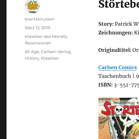
Störteb
Autor
krantzknutzen
Story:
Patrick W
Veröffentlicht
März 12, 2019
Zeichnungen:
K
am
Kategorien
Klassiker des Monats
,
Rezensionen
Originaltitel:
Or
Schlagwörter
All Age
,
Carlsen-Verlag
,
History
,
Klassiker
Carlsen Comics
Taschenbuch | 96
ISBN:
3-551-775