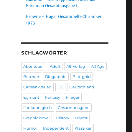
Friedman Gesamtausgabe 1
Browne – Hägar Gesammelte Chroniken
1973
SCHLAGWÖRTER
Abenteuer
Adult
All-Verlag
All Age
Batman
Biographie
Blattgold
Carlsen-Verlag
DC
Deutschland
Egmont
Fantasy
Flieger
frankobelgisch
Gesamtausgabe
Graphic novel
History
Horror
Humor
Independent
Klassiker