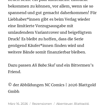
bekommen zu können, vor allem, wenn sie so
spannend und gut gemacht daherkommen! Für
Liebhaber*innen gibt es beim Verlag wieder
eine limitierte Vorzugsausgabe mit
umlaufendem Variantcover und beigefügtem
Druck! Es bleibt zu hoffen, dass die Serie
genügend Käufer*innen finden wird und
weitere Bände somit finanzierbar bleiben.
Dazu passen
Ali Baba Ska!
und ein Bittermen’s
Friend.
© der Abbildungen NC Comics | 2026 Blattgold
Gmbh
Veröffentlicht
Kategorien
Schlagwörter
März 16, 2026
Rezensionen
Abenteuer
,
Blattgold
,