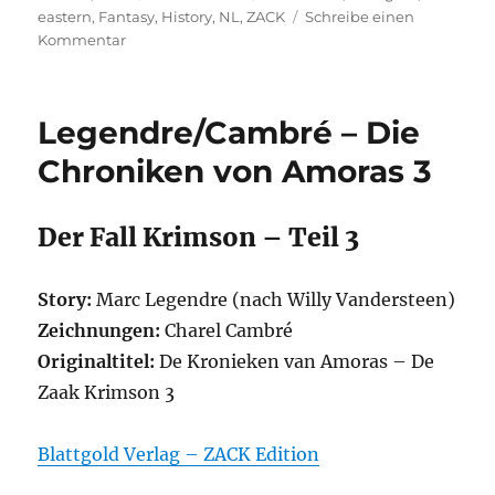
am
eastern
,
Fantasy
,
History
,
NL
,
ZACK
Schreibe einen
zu
Kommentar
Nugros/Kusbiantoro
–
Elang
Legendre/Cambré – Die
Jawa
1
Chroniken von Amoras 3
Der Fall Krimson – Teil 3
Story:
Marc Legendre (nach Willy Vandersteen)
Zeichnungen:
Charel Cambré
Originaltitel:
De Kronieken van Amoras – De
Zaak Krimson 3
Blattgold Verlag – ZACK Edition