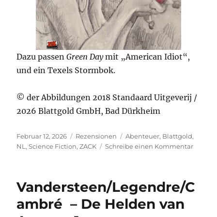
Dazu passen
Green Day
mit „American Idiot“,
und ein Texels Stormbok.
© der Abbildungen 2018 Standaard Uitgeverij /
2026 Blattgold GmbH, Bad Dürkheim
Veröffentlicht
Kategorien
Schlagwörter
Februar 12, 2026
Rezensionen
Abenteuer
,
Blattgold
,
am
zu
NL
,
Science Fiction
,
ZACK
Schreibe einen Kommentar
Legend
–
Die
Vandersteen/Legendre/C
Chroni
von
ambré – De Helden van
Amoras