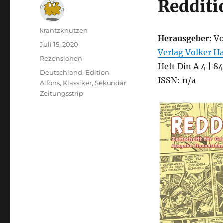
Redditi
Autor
krantzknutzen
Herausgeber:
V
Veröffentlicht
Juli 15, 2020
Verlag Volker H
am
Kategorien
Rezensionen
Heft Din A 4 | 84
Schlagwörter
Deutschland
,
Edition
ISSN: n/a
Alfons
,
Klassiker
,
Sekundär
,
Zeitungsstrip