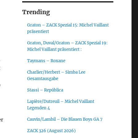
Trending
Graton – ZACK Spezial 15: Michel Vaillant
präsentiert
Graton, Duval/Graton – ZACK Spezial 19:
Michel Vaillant präsentiert :
m
Taymans – Roxane
t
Charlier/Herbert – Simba Lee
Gesamtausgabe
e
Stassi – República
Lapière/Dutreuil – Michel Vaillant
Legenden 4
er
Cauvin/Lambil – Die Blauen Boys GA 7
ZACK 326 (August 2026)