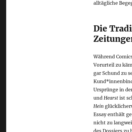
alltägliche Bege
Die Tradi
Zeitunge
Während Comics
Vorurteil zu kä
gar Schund zu se
Kund*innenbindu
Ursprünge in de
und
Hearst
ist s
Hein
glücklicher
Essay enthält ge
nicht zu langwei
des Dossiers zu 