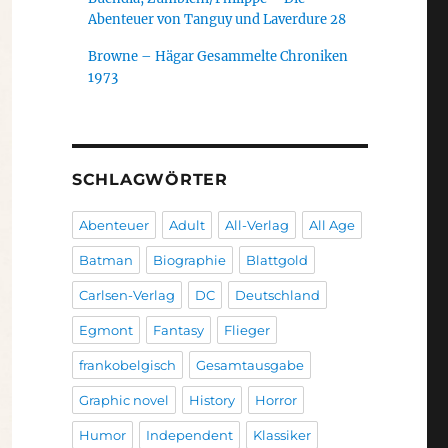
Abenteuer von Tanguy und Laverdure 28
Browne – Hägar Gesammelte Chroniken
1973
SCHLAGWÖRTER
Abenteuer
Adult
All-Verlag
All Age
Batman
Biographie
Blattgold
Carlsen-Verlag
DC
Deutschland
Egmont
Fantasy
Flieger
frankobelgisch
Gesamtausgabe
Graphic novel
History
Horror
Humor
Independent
Klassiker