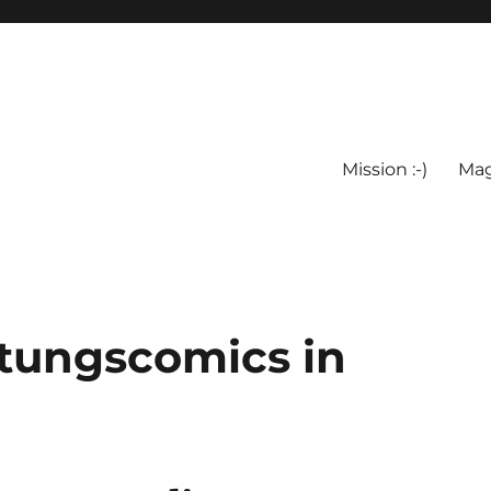
Mission :-)
Mag
itungscomics in