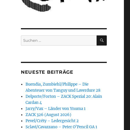
SUCHEN
Suchen
nach:
NEUESTE BEITRÄGE
Buendia, Zumbiehl/Philippe – Die
Abenteuer von Tanguy und Laverdure 28
Delporte/Forton – ZACK Spezial 20: Alain
Cardan 4
Jarry/Vax – Länder von Ynuma 1
ZACK 326 (August 2026)
Pevel/Créty – Ledergesicht 2
Sclavi/Cavazzano – Peter O’Pencil GA 1