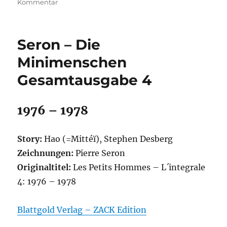
zu
Kommentar
Sclavi/Cavazzano
–
Peter
Seron – Die
O’Pencil
GA
Minimenschen
1
Gesamtausgabe 4
1976 – 1978
Story:
Hao (=Mittéï), Stephen Desberg
Zeichnungen:
Pierre Seron
Originaltitel:
Les Petits Hommes – L´integrale
4: 1976 – 1978
Blattgold Verlag – ZACK Edition