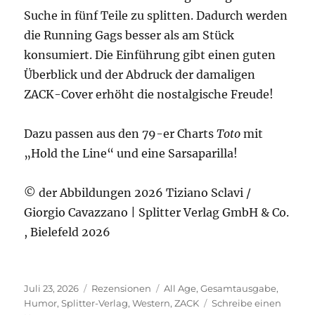
Suche in fünf Teile zu splitten. Dadurch werden
die Running Gags besser als am Stück
konsumiert. Die Einführung gibt einen guten
Überblick und der Abdruck der damaligen
ZACK-Cover erhöht die nostalgische Freude!
Dazu passen aus den 79-er Charts
Toto
mit
„Hold the Line“ und eine Sarsaparilla!
© der Abbildungen 2026 Tiziano Sclavi /
Giorgio Cavazzano | Splitter Verlag GmbH & Co.
, Bielefeld 2026
Veröffentlicht
Kategorien
Schlagwörter
Juli 23, 2026
Rezensionen
All Age
,
Gesamtausgabe
,
am
Humor
,
Splitter-Verlag
,
Western
,
ZACK
Schreibe einen