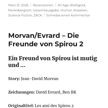
Veröffentlicht
Kategorien
Schlagwörter
März 21, 2026
Rezensionen
All Age
,
Blattgold
,
am
frankobelgisch
,
Gesamtausgabe
,
Humor
,
Klassiker
,
zu
Science Fiction
,
ZACK
Schreibe einen Kommentar
Seron
–
Die
Morvan/Evrard – Die
Minimensc
Gesamtau
Freunde von Spirou 2
4
Ein Freund von Spirou ist mutig
und …
Story:
Jean-David Morvan
Zeichnungen:
David Evrard, Ben BK
Originaltitel:
Les ami des Spirou 2