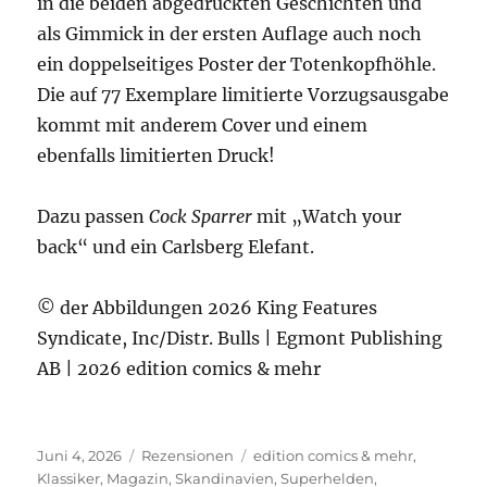
in die beiden abgedruckten Geschichten und
als Gimmick in der ersten Auflage auch noch
ein doppelseitiges Poster der Totenkopfhöhle.
Die auf 77 Exemplare limitierte Vorzugsausgabe
kommt mit anderem Cover und einem
ebenfalls limitierten Druck!
Dazu passen
Cock Sparrer
mit „Watch your
back“ und ein Carlsberg Elefant.
© der Abbildungen 2026 King Features
Syndicate, Inc/Distr. Bulls | Egmont Publishing
AB | 2026 edition comics & mehr
Veröffentlicht
Kategorien
Schlagwörter
Juni 4, 2026
Rezensionen
edition comics & mehr
,
am
Klassiker
,
Magazin
,
Skandinavien
,
Superhelden
,