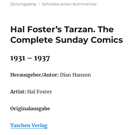
zu
Zeitungsstrip
Schreibe einen Kommentar
Reimerthi,
Avenell/Bade
–
Hal Foster’s Tarzan. The
Phantom
–
Complete Sunday Comics
Die
Heiner
Bade
1931 – 1937
Collection
1
Herausgeber/Autor:
Dian Hanson
Artist:
Hal Foster
Originalausgabe
Taschen Verlag