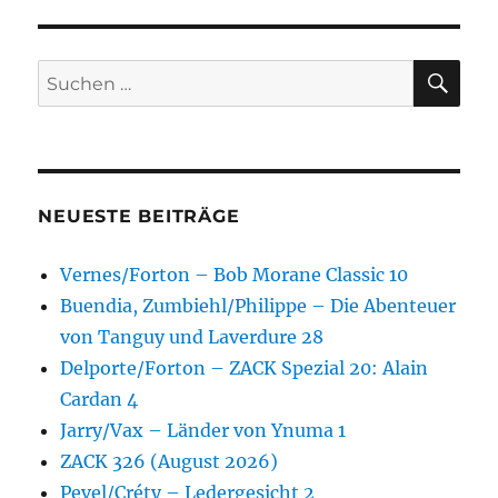
SU
Suchen
nach:
NEUESTE BEITRÄGE
Vernes/Forton – Bob Morane Classic 10
Buendia, Zumbiehl/Philippe – Die Abenteuer
von Tanguy und Laverdure 28
Delporte/Forton – ZACK Spezial 20: Alain
Cardan 4
Jarry/Vax – Länder von Ynuma 1
ZACK 326 (August 2026)
Pevel/Créty – Ledergesicht 2