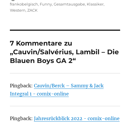
am
frankobelgisch
,
Funny
,
Gesamtausgabe
,
Klassiker
,
Western
,
ZACK
7 Kommentare zu
„Cauvin/Salvérius, Lambil – Die
Blauen Boys GA 2“
Pingback:
Cauvin/Berck – Sammy & Jack
Integral 1 - comix-online
Pingback:
Jahresrückblick 2022 - comix-online