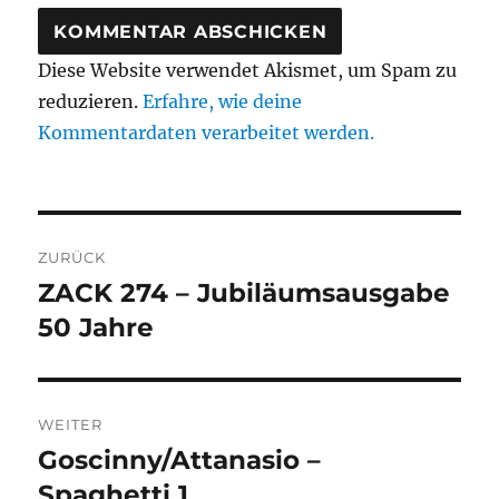
Diese Website verwendet Akismet, um Spam zu
reduzieren.
Erfahre, wie deine
Kommentardaten verarbeitet werden.
Beitragsnavigation
ZURÜCK
ZACK 274 – Jubiläumsausgabe
Vorheriger
Beitrag:
50 Jahre
WEITER
Goscinny/Attanasio –
Nächster
Beitrag:
Spaghetti 1