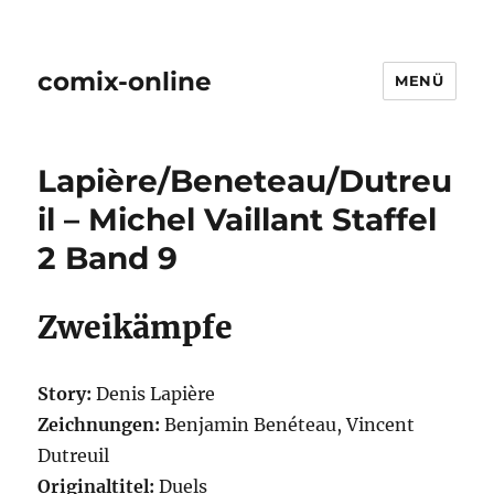
comix-online
MENÜ
Lapière/Beneteau/Dutreu
il – Michel Vaillant Staffel
2 Band 9
Zweikämpfe
Story:
Denis Lapière
Zeichnungen:
Benjamin Benéteau, Vincent
Dutreuil
Originaltitel:
Duels