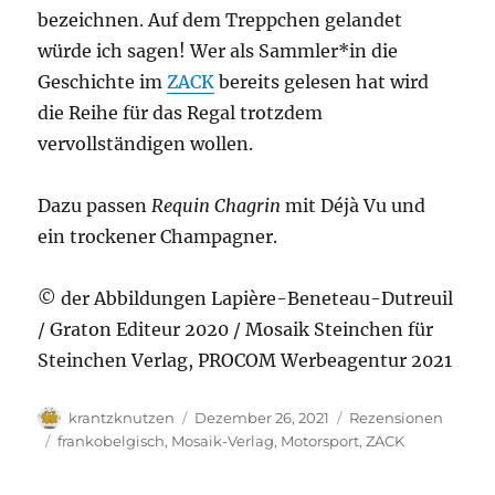
bezeichnen. Auf dem Treppchen gelandet
würde ich sagen! Wer als Sammler*in die
Geschichte im
ZACK
bereits gelesen hat wird
die Reihe für das Regal trotzdem
vervollständigen wollen.
Dazu passen
Requin Chagrin
mit Déjà Vu und
ein trockener Champagner.
© der Abbildungen Lapière-Beneteau-Dutreuil
/ Graton Editeur 2020 / Mosaik Steinchen für
Steinchen Verlag, PROCOM Werbeagentur 2021
Autor
Veröffentlicht
Kategorien
krantzknutzen
Dezember 26, 2021
Rezensionen
am
Schlagwörter
frankobelgisch
,
Mosaik-Verlag
,
Motorsport
,
ZACK