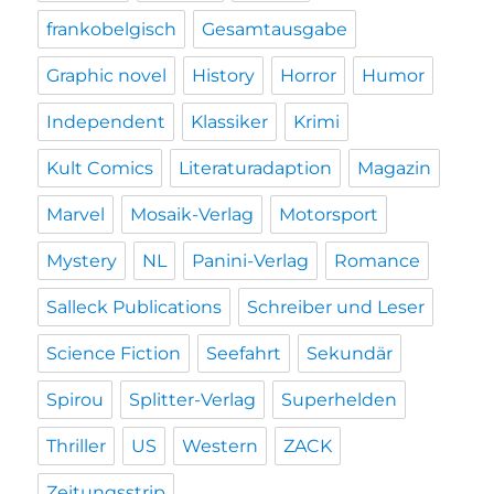
frankobelgisch
Gesamtausgabe
Graphic novel
History
Horror
Humor
Independent
Klassiker
Krimi
Kult Comics
Literaturadaption
Magazin
Marvel
Mosaik-Verlag
Motorsport
Mystery
NL
Panini-Verlag
Romance
Salleck Publications
Schreiber und Leser
Science Fiction
Seefahrt
Sekundär
Spirou
Splitter-Verlag
Superhelden
Thriller
US
Western
ZACK
Zeitungsstrip