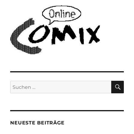
SU
Suchen
nach:
NEUESTE BEITRÄGE