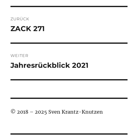
Beitragsnavigation
ZURÜCK
ZACK 271
Vorheriger
Beitrag:
WEITER
Jahresrückblick 2021
Nächster
Beitrag:
© 2018 – 2025 Sven Krantz-Knutzen