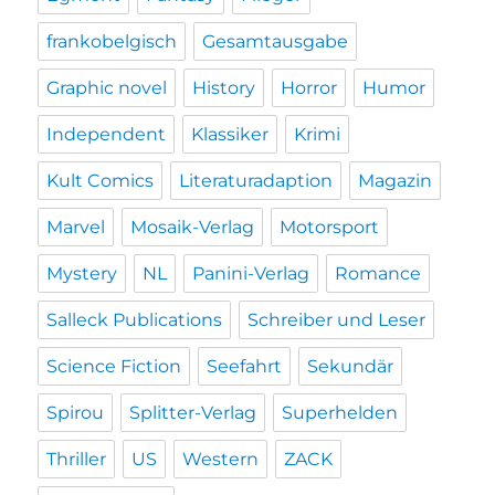
frankobelgisch
Gesamtausgabe
Graphic novel
History
Horror
Humor
Independent
Klassiker
Krimi
Kult Comics
Literaturadaption
Magazin
Marvel
Mosaik-Verlag
Motorsport
Mystery
NL
Panini-Verlag
Romance
Salleck Publications
Schreiber und Leser
Science Fiction
Seefahrt
Sekundär
Spirou
Splitter-Verlag
Superhelden
Thriller
US
Western
ZACK