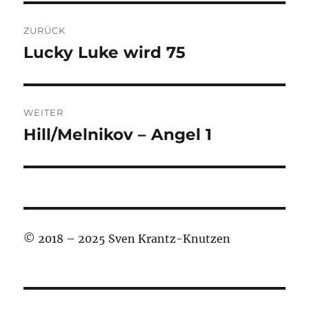
Beitragsnavigation
ZURÜCK
Lucky Luke wird 75
Vorheriger
Beitrag:
WEITER
Hill/Melnikov – Angel 1
Nächster
Beitrag:
© 2018 – 2025 Sven Krantz-Knutzen