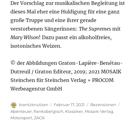
Der Vorschlag zur musikalischen Begleitung ist
dieses Mal eher eine Huldigung für eine ganz
große Truppe und eine ihrer gerade
verstorbenen Sängerinnen:
The Supremes
mit
Mary Wilson
! Dazu passt ein alkoholfreies,
isotonisches Weizen.
© der Abbildungen Graton-Lapière-Benétau-
Dutreuil / Graton Editeur, 2019; 2021 MOSAIK
Steinchen für Steinchen Verlag + PROCOM
Werbeagentur GmbH
Autor
Veröffentlicht
Kategorien
Schlag
krantzknutzen
Februar 17, 2021
Rezensionen
am
Abenteuer
,
frankobelgisch
,
Klassiker
,
Mosaik-Verlag
,
Motorsport
,
ZACK