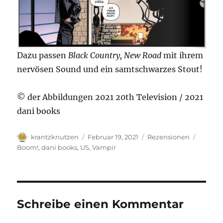
Dazu passen
Black Country, New Road
mit ihrem
nervösen Sound und ein samtschwarzes Stout!
© der Abbildungen 2021 20th Television / 2021
dani books
Autor
Veröffentlicht
Kategorien
Schlag
krantzknutzen
Februar 19, 2021
Rezensionen
am
Boom!
,
dani books
,
US
,
Vampir
Schreibe einen Kommentar