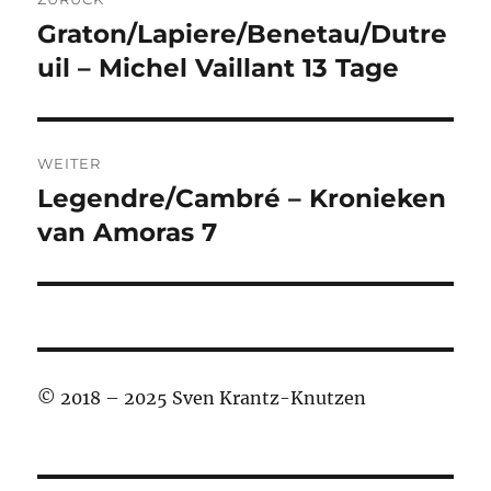
Graton/Lapiere/Benetau/Dutre
Vorheriger
Beitrag:
uil – Michel Vaillant 13 Tage
WEITER
Legendre/Cambré – Kronieken
Nächster
Beitrag:
van Amoras 7
© 2018 – 2025 Sven Krantz-Knutzen