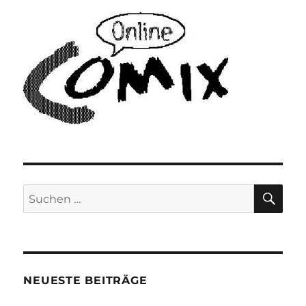
SU
Suchen
nach:
NEUESTE BEITRÄGE