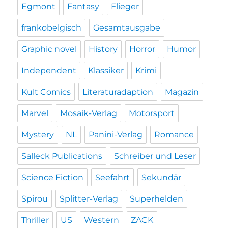
Egmont
Fantasy
Flieger
frankobelgisch
Gesamtausgabe
Graphic novel
History
Horror
Humor
Independent
Klassiker
Krimi
Kult Comics
Literaturadaption
Magazin
Marvel
Mosaik-Verlag
Motorsport
Mystery
NL
Panini-Verlag
Romance
Salleck Publications
Schreiber und Leser
Science Fiction
Seefahrt
Sekundär
Spirou
Splitter-Verlag
Superhelden
Thriller
US
Western
ZACK