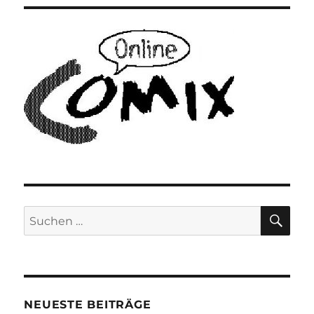
SU
Suchen
nach:
NEUESTE BEITRÄGE