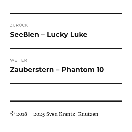
Beitragsnavigation
ZURÜCK
Seeßlen – Lucky Luke
Vorheriger
Beitrag:
WEITER
Zauberstern – Phantom 10
Nächster
Beitrag:
© 2018 – 2025 Sven Krantz-Knutzen