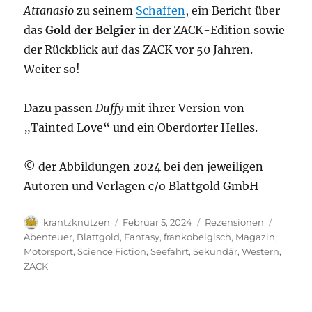
Attanasio
zu seinem
Schaffen
, ein Bericht über
das
Gold der Belgier
in der ZACK-Edition sowie
der Rückblick auf das ZACK vor 50 Jahren.
Weiter so!
Dazu passen
Duffy
mit ihrer Version von
„Tainted Love“ und ein Oberdorfer Helles.
© der Abbildungen 2024 bei den jeweiligen
Autoren und Verlagen c/o Blattgold GmbH
Autor
Veröffentlicht
Kategorien
Schlagw
krantzknutzen
Februar 5, 2024
Rezensionen
am
Abenteuer
,
Blattgold
,
Fantasy
,
frankobelgisch
,
Magazin
,
Motorsport
,
Science Fiction
,
Seefahrt
,
Sekundär
,
Western
,
ZACK