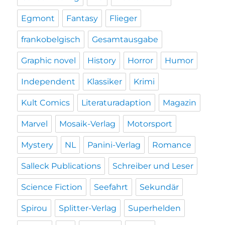
Egmont
Fantasy
Flieger
frankobelgisch
Gesamtausgabe
Graphic novel
History
Horror
Humor
Independent
Klassiker
Krimi
Kult Comics
Literaturadaption
Magazin
Marvel
Mosaik-Verlag
Motorsport
Mystery
NL
Panini-Verlag
Romance
Salleck Publications
Schreiber und Leser
Science Fiction
Seefahrt
Sekundär
Spirou
Splitter-Verlag
Superhelden