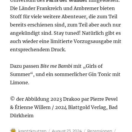
Die Länder Frankreich und Ambremer bieten
Stoff für viele weitere Abenteuer, die zum Teil
bereits erschienen sind, zum Teil aber auch nur
angekündigt sind. Stay tuned! Natürlich gibt es
auch wieder eine limitierte Vorzugsausgabe mit
entsprechendem Druck.
Dazu passen
Bite me Bambi
mit „Girls of
Summer“, und ein sommerlicher Gin Tonic mit
Limone.
© der Abbildung 2023 Drakoo par Pierre Pevel
& Étienne Willem / 2024 Blattgold Verlag, Bad
Dürkheim
Autor
Veröffentlicht
Kategorien
Schlag
krantzknutzen
August 23, 2024
Rezensionen