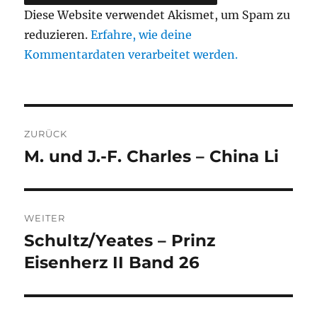
Diese Website verwendet Akismet, um Spam zu
reduzieren.
Erfahre, wie deine
Kommentardaten verarbeitet werden.
Beitragsnavigation
ZURÜCK
M. und J.-F. Charles – China Li
Vorheriger
Beitrag:
WEITER
Schultz/Yeates – Prinz
Nächster
Beitrag:
Eisenherz II Band 26