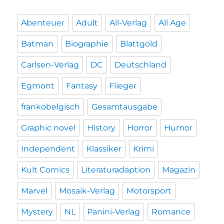
Abenteuer
Adult
All-Verlag
All Age
Batman
Biographie
Blattgold
Carlsen-Verlag
DC
Deutschland
Egmont
Fantasy
Flieger
frankobelgisch
Gesamtausgabe
Graphic novel
History
Horror
Humor
Independent
Klassiker
Krimi
Kult Comics
Literaturadaption
Magazin
Marvel
Mosaik-Verlag
Motorsport
Mystery
NL
Panini-Verlag
Romance