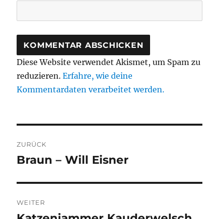
Diese Website verwendet Akismet, um Spam zu
reduzieren.
Erfahre, wie deine
Kommentardaten verarbeitet werden.
Beitragsnavigation
ZURÜCK
Braun – Will Eisner
Vorheriger
Beitrag:
WEITER
Katzenjammer Kauderwelsch
Nächster