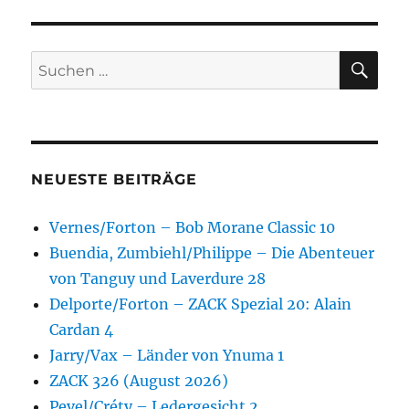
SU
Suchen
nach:
NEUESTE BEITRÄGE
Vernes/Forton – Bob Morane Classic 10
Buendia, Zumbiehl/Philippe – Die Abenteuer
von Tanguy und Laverdure 28
Delporte/Forton – ZACK Spezial 20: Alain
Cardan 4
Jarry/Vax – Länder von Ynuma 1
ZACK 326 (August 2026)
Pevel/Créty – Ledergesicht 2