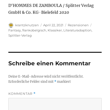
D‘HOMMES DE ZAMBOULA / Splitter Verlag
GmbH & Co. KG · Bielefeld 2020
Autor
Veröffentlicht
Kategorien
Schlagwör
krantzknutzen
April 22, 2021
Rezensionen
am
Fantasy
,
frankobelgisch
,
Klassiker
,
Literaturadaption
,
Splitter-Verlag
Schreibe einen Kommentar
Deine E-Mail-Adresse wird nicht veröffentlicht.
Erforderliche Felder sind mit
*
markiert
KOMMENTAR
*