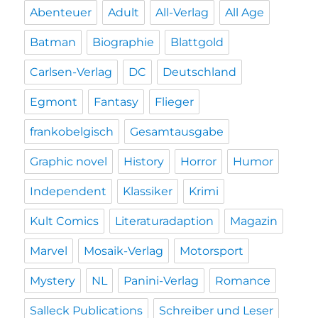
Abenteuer
Adult
All-Verlag
All Age
Batman
Biographie
Blattgold
Carlsen-Verlag
DC
Deutschland
Egmont
Fantasy
Flieger
frankobelgisch
Gesamtausgabe
Graphic novel
History
Horror
Humor
Independent
Klassiker
Krimi
Kult Comics
Literaturadaption
Magazin
Marvel
Mosaik-Verlag
Motorsport
Mystery
NL
Panini-Verlag
Romance
Salleck Publications
Schreiber und Leser