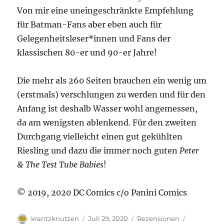
Von mir eine uneingeschränkte Empfehlung
für Batman-Fans aber eben auch für
Gelegenheitsleser*innen und Fans der
klassischen 80-er und 90-er Jahre!
Die mehr als 260 Seiten brauchen ein wenig um
(erstmals) verschlungen zu werden und für den
Anfang ist deshalb Wasser wohl angemessen,
da am wenigsten ablenkend. Für den zweiten
Durchgang vielleicht einen gut gekühlten
Riesling und dazu die immer noch guten
Peter
& The Test Tube Babies
!
© 2019, 2020 DC Comics c/o Panini Comics
Autor
Veröffentlicht
Kategorien
Schlagwör
krantzknutzen
Juli 29, 2020
Rezensionen