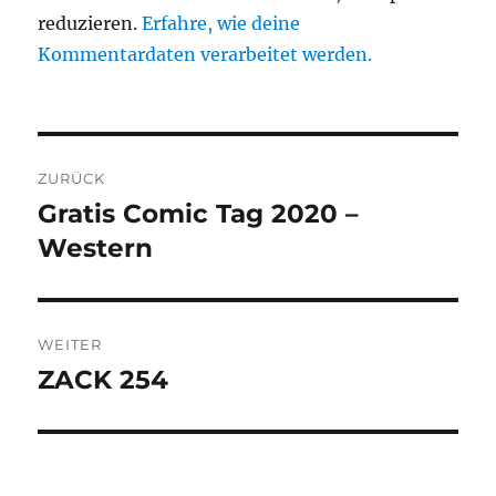
reduzieren.
Erfahre, wie deine
Kommentardaten verarbeitet werden.
Beitragsnavigation
ZURÜCK
Gratis Comic Tag 2020 –
Vorheriger
Beitrag:
Western
WEITER
ZACK 254
Nächster
Beitrag: