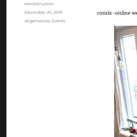
Autor
krantzknutzen
Veröffentlicht
Dezember 24, 2019
comix-online we
am
Kategorien
Allgemeines
,
Events