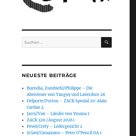
SUCHEN
Suchen
nach:
NEUESTE BEITRÄGE
Buendia, Zumbiehl/Philippe – Die
Abenteuer von Tanguy und Laverdure 28
Delporte/Forton – ZACK Spezial 20: Alain
Cardan 4
Jarry/Vax – Länder von Ynuma 1
ZACK 326 (August 2026)
Pevel/Créty – Ledergesicht 2
Sclavi/Cavazzano – Peter O’Pencil GA 1