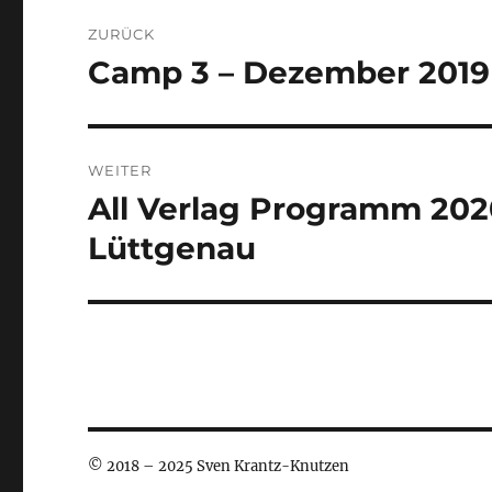
Beitragsnavigation
ZURÜCK
Camp 3 – Dezember 2019
Vorheriger
Beitrag:
WEITER
All Verlag Programm 202
Nächster
Beitrag:
Lüttgenau
© 2018 – 2025 Sven Krantz-Knutzen