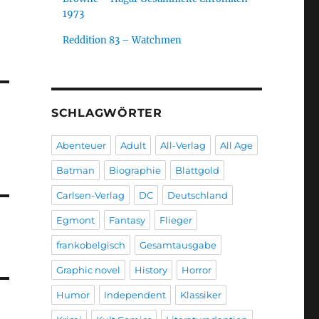
1973
Reddition 83 – Watchmen
SCHLAGWÖRTER
Abenteuer
Adult
All-Verlag
All Age
Batman
Biographie
Blattgold
Carlsen-Verlag
DC
Deutschland
Egmont
Fantasy
Flieger
frankobelgisch
Gesamtausgabe
Graphic novel
History
Horror
Humor
Independent
Klassiker