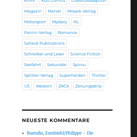
Krimi
Kult Comics
Literaturadaption
Magazin
Marvel
Mosaik-Verlag
Motorsport
Mystery
NL
Panini-Verlag
Romance
Salleck Publications
Schreiber und Leser
Science Fiction
Seefahrt
Sekundär
Spirou
Splitter-Verlag
Superhelden
Thriller
US
Western
ZACK
Zeitungsstrip
NEUESTE KOMMENTARE
Buendia, Zumbiehl/Philippe – Die