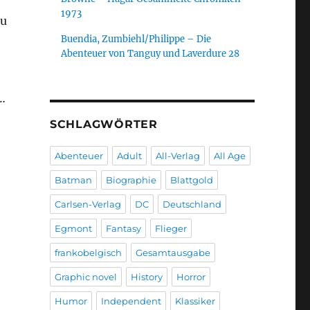
1973
zu
Buendia, Zumbiehl/Philippe – Die
Abenteuer von Tanguy und Laverdure 28
…
SCHLAGWÖRTER
Abenteuer
Adult
All-Verlag
All Age
Batman
Biographie
Blattgold
Carlsen-Verlag
DC
Deutschland
Egmont
Fantasy
Flieger
frankobelgisch
Gesamtausgabe
Graphic novel
History
Horror
Humor
Independent
Klassiker