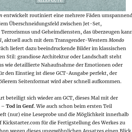
n
entwickelt routiniert eine mehrere Fäden umspannen
dem Überschneidungsfeld zwischen Jet-Set,
 Terrorismus und Geheimdiensten, das überzeugen kann
l
, aktuell auch mit dem Transgender-Western
Mondo
äch liefert dazu beeindruckende Bilder im klassischen
n Stil: grandiose Architektur oder Landschaft steht
s wie detaillierte Nahaufnahme der Emotionen oder
r den Einstieg ist diese GCT-Ausgabe perfekt, der
ößerem Seitenformat wird aber schnell aufkommen.
t beteiligt sich wieder am GCT, dieses Mal mit der
 – Tod in Genf
. Wie auch schon beim ersten Teil
eft (nur) eine Leseprobe und die Möglichkeit innerhalb
 Kickstarter.com für die Fertigstellung des Werkes zu
schon wegen dieses ungewöhnlichen Ansatzes einen Blick