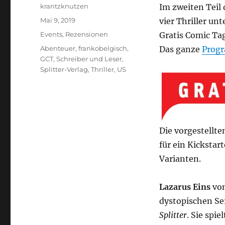
Autor
krantzknutzen
Im zweiten Teil 
Veröffentlicht
Mai 9, 2019
vier Thriller unt
am
Kategorien
Events
,
Rezensionen
Gratis Comic Ta
Schlagwörter
Abenteuer
,
frankobelgisch
,
Das ganze
Prog
GCT
,
Schreiber und Leser
,
Splitter-Verlag
,
Thriller
,
US
Die vorgestellte
für ein Kickstar
Varianten.
Lazarus Eins
vo
dystopischen Se
Splitter
. Sie spi