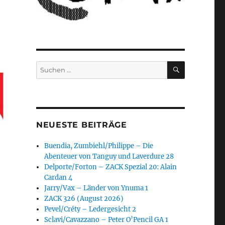
SUCHEN
Suchen
nach:
NEUESTE BEITRÄGE
Buendia, Zumbiehl/Philippe – Die
Abenteuer von Tanguy und Laverdure 28
Delporte/Forton – ZACK Spezial 20: Alain
Cardan 4
Jarry/Vax – Länder von Ynuma 1
ZACK 326 (August 2026)
Pevel/Créty – Ledergesicht 2
Sclavi/Cavazzano – Peter O’Pencil GA 1