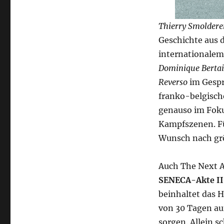
Thierry Smoldere
Geschichte aus 
internationalem
Dominique Bertai
Reverso
im Gespr
franko-belgische
genauso im Foku
Kampfszenen. Fü
Wunsch nach gr
Auch The Next Ar
SENECA-Akte II
beinhaltet das H
von 30 Tagen auf
sorgen. Allein 