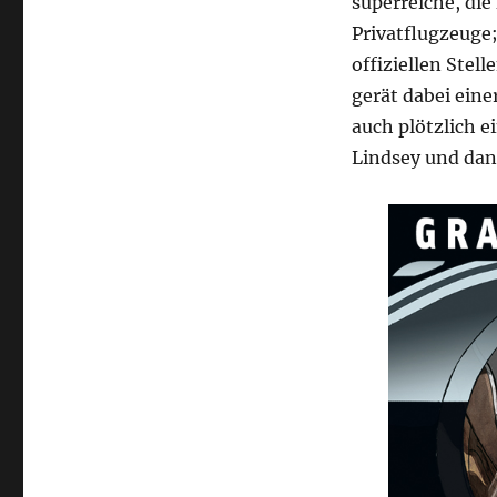
superreiche, di
Privatflugzeuge
offiziellen Stell
gerät dabei einer
auch plötzlich e
Lindsey und dann