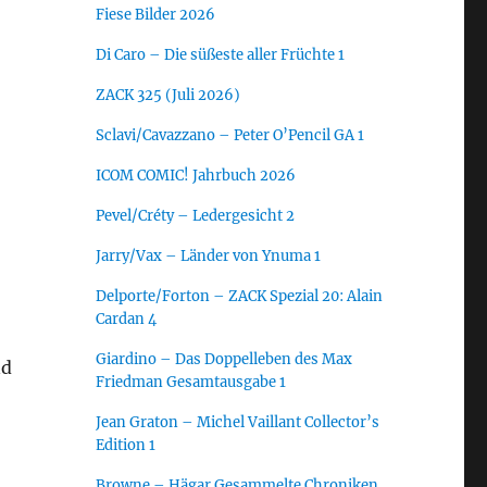
Fiese Bilder 2026
Di Caro – Die süßeste aller Früchte 1
ZACK 325 (Juli 2026)
Sclavi/Cavazzano – Peter O’Pencil GA 1
ICOM COMIC! Jahrbuch 2026
Pevel/Créty – Ledergesicht 2
Jarry/Vax – Länder von Ynuma 1
Delporte/Forton – ZACK Spezial 20: Alain
Cardan 4
Giardino – Das Doppelleben des Max
nd
Friedman Gesamtausgabe 1
Jean Graton – Michel Vaillant Collector’s
Edition 1
Browne – Hägar Gesammelte Chroniken