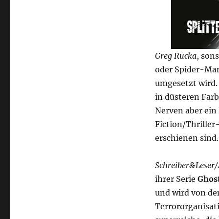
Greg Rucka
, son
oder Spider-Man 
umgesetzt wird.
in düsteren Far
Nerven aber ein 
Fiction/Thrille
erschienen sind.
Schreiber&Leser/
ihrer Serie
Ghos
und wird von de
Terrororganisat