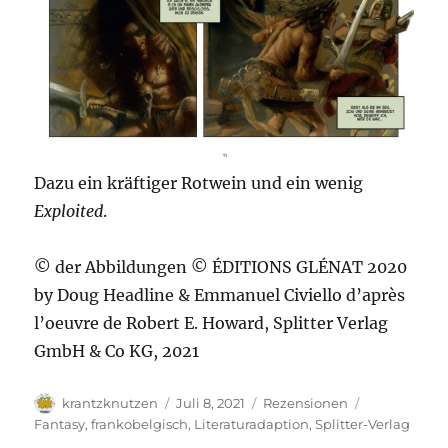
Dazu ein kräftiger Rotwein und ein wenig
Exploited
.
© der Abbildungen © ÉDITIONS GLÉNAT 2020
by Doug Headline & Emmanuel Civiello d’après
l’oeuvre de Robert E. Howard, Splitter Verlag
GmbH & Co KG, 2021
Autor
Veröffentlicht
Kategorien
Schlagwörte
krantzknutzen
Juli 8, 2021
Rezensionen
am
Fantasy
,
frankobelgisch
,
Literaturadaption
,
Splitter-Verlag