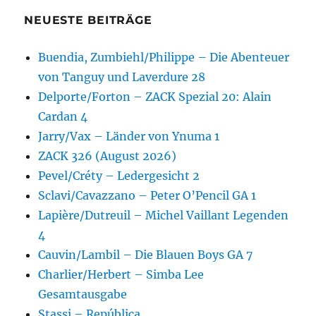
NEUESTE BEITRÄGE
Buendia, Zumbiehl/Philippe – Die Abenteuer
von Tanguy und Laverdure 28
Delporte/Forton – ZACK Spezial 20: Alain
Cardan 4
Jarry/Vax – Länder von Ynuma 1
ZACK 326 (August 2026)
Pevel/Créty – Ledergesicht 2
Sclavi/Cavazzano – Peter O’Pencil GA 1
Lapière/Dutreuil – Michel Vaillant Legenden
4
Cauvin/Lambil – Die Blauen Boys GA 7
Charlier/Herbert – Simba Lee
Gesamtausgabe
Stassi – República