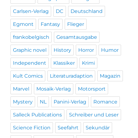
Carlsen-Verlag
DC
Deutschland
Egmont
Fantasy
Flieger
frankobelgisch
Gesamtausgabe
Graphic novel
History
Horror
Humor
Independent
Klassiker
Krimi
Kult Comics
Literaturadaption
Magazin
Marvel
Mosaik-Verlag
Motorsport
Mystery
NL
Panini-Verlag
Romance
Salleck Publications
Schreiber und Leser
Science Fiction
Seefahrt
Sekundär