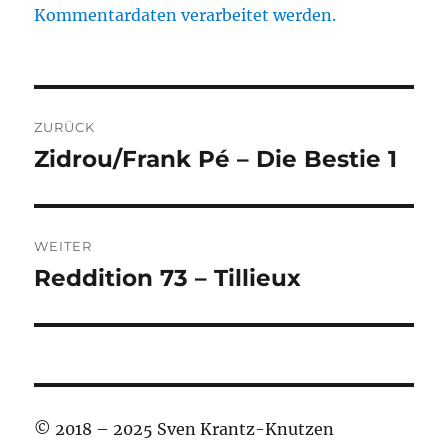
Kommentardaten verarbeitet werden.
Beitragsnavigation
ZURÜCK
Zidrou/Frank Pé – Die Bestie 1
Vorheriger
Beitrag:
WEITER
Reddition 73 – Tillieux
Nächster
Beitrag:
© 2018 – 2025 Sven Krantz-Knutzen