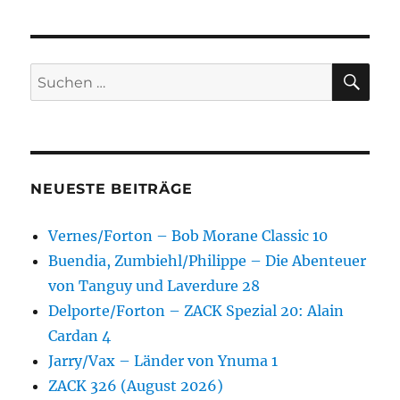
SU
Suchen
nach:
NEUESTE BEITRÄGE
Vernes/Forton – Bob Morane Classic 10
Buendia, Zumbiehl/Philippe – Die Abenteuer
von Tanguy und Laverdure 28
Delporte/Forton – ZACK Spezial 20: Alain
Cardan 4
Jarry/Vax – Länder von Ynuma 1
ZACK 326 (August 2026)