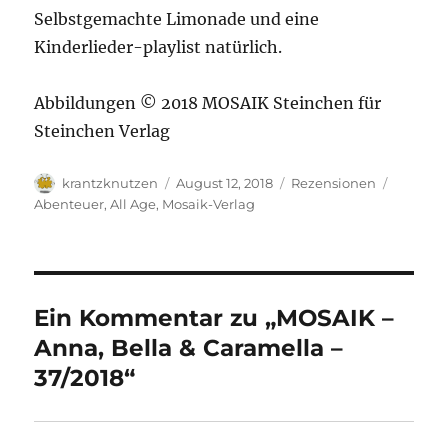
Selbstgemachte Limonade und eine
Kinderlieder-playlist natürlich.
Abbildungen © 2018 MOSAIK Steinchen für
Steinchen Verlag
Autor
Veröffentlicht
Kategorien
Schlagw
krantzknutzen
August 12, 2018
Rezensionen
am
Abenteuer
,
All Age
,
Mosaik-Verlag
Ein Kommentar zu „MOSAIK –
Anna, Bella & Caramella –
37/2018“