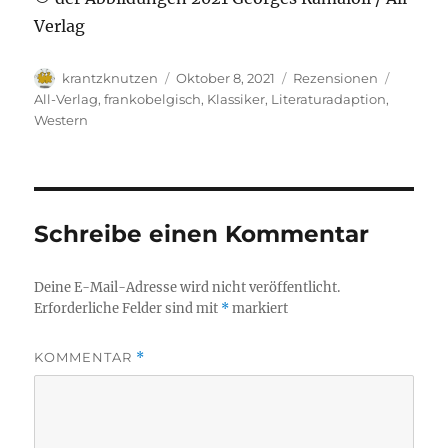
Verlag
Autor
Veröffentlicht
Kategorien
Schlagw
krantzknutzen
Oktober 8, 2021
Rezensionen
am
All-Verlag
,
frankobelgisch
,
Klassiker
,
Literaturadaption
,
Western
Schreibe einen Kommentar
Deine E-Mail-Adresse wird nicht veröffentlicht.
Erforderliche Felder sind mit
*
markiert
KOMMENTAR
*