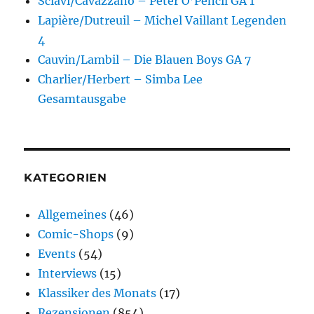
Sclavi/Cavazzano – Peter O’Pencil GA 1
Lapière/Dutreuil – Michel Vaillant Legenden
4
Cauvin/Lambil – Die Blauen Boys GA 7
Charlier/Herbert – Simba Lee
Gesamtausgabe
KATEGORIEN
Allgemeines
(46)
Comic-Shops
(9)
Events
(54)
Interviews
(15)
Klassiker des Monats
(17)
Rezensionen
(854)