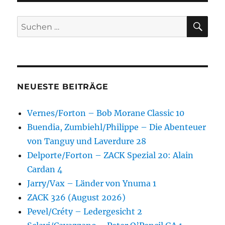
SU
Suchen
nach:
NEUESTE BEITRÄGE
Vernes/Forton – Bob Morane Classic 10
Buendia, Zumbiehl/Philippe – Die Abenteuer
von Tanguy und Laverdure 28
Delporte/Forton – ZACK Spezial 20: Alain
Cardan 4
Jarry/Vax – Länder von Ynuma 1
ZACK 326 (August 2026)
Pevel/Créty – Ledergesicht 2