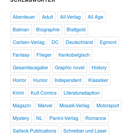
Abenteuer
Adult
All-Verlag
All Age
Batman
Biographie
Blattgold
Carlsen-Verlag
DC
Deutschland
Egmont
Fantasy
Flieger
frankobelgisch
Gesamtausgabe
Graphic novel
History
Horror
Humor
Independent
Klassiker
Krimi
Kult Comics
Literaturadaption
Magazin
Marvel
Mosaik-Verlag
Motorsport
Mystery
NL
Panini-Verlag
Romance
Salleck Publications
Schreiber und Leser