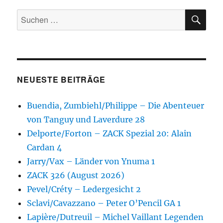
SU
Suchen
nach:
NEUESTE BEITRÄGE
Buendia, Zumbiehl/Philippe – Die Abenteuer
von Tanguy und Laverdure 28
Delporte/Forton – ZACK Spezial 20: Alain
Cardan 4
Jarry/Vax – Länder von Ynuma 1
ZACK 326 (August 2026)
Pevel/Créty – Ledergesicht 2
Sclavi/Cavazzano – Peter O’Pencil GA 1
Lapière/Dutreuil – Michel Vaillant Legenden