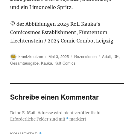
und ein Limoncello Spritz.
© der Abbildungen 2025 Rolf Kauka’s
Comicosmos Establishment, Fürstentum
Liechtenstein / 2025 Comic Combo, Leipzig
Autor
Veröffentlicht
Kategorien
Schlagwörter
krantzknutzen
Mai 3, 2025
Rezensionen
Adult
,
DE
,
am
Gesamtausgabe
,
Kauka
,
Kult Comics
Schreibe einen Kommentar
Deine E-Mail-Adresse wird nicht veröffentlicht.
Erforderliche Felder sind mit
*
markiert
KOMMENTAR