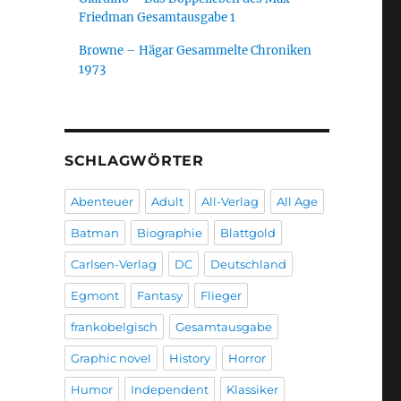
Friedman Gesamtausgabe 1
Browne – Hägar Gesammelte Chroniken
1973
SCHLAGWÖRTER
Abenteuer
Adult
All-Verlag
All Age
Batman
Biographie
Blattgold
Carlsen-Verlag
DC
Deutschland
Egmont
Fantasy
Flieger
frankobelgisch
Gesamtausgabe
Graphic novel
History
Horror
Humor
Independent
Klassiker