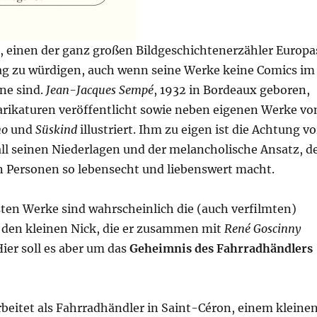
it, einen der ganz großen Bildgeschichtenerzähler Europa
ag zu würdigen, auch wenn seine Werke keine Comics im
ne sind.
Jean-Jacques Sempé
, 1932 in Bordeaux geboren,
arikaturen veröffentlicht sowie neben eigenen Werke vo
no
und
Süskind
illustriert. Ihm zu eigen ist die Achtung vo
ll seinen Niederlagen und der melancholische Ansatz, d
n Personen so lebensecht und liebenswert macht.
ten Werke sind wahrscheinlich die (auch verfilmten)
den kleinen Nick, die er zusammen mit
René Goscinny
Hier soll es aber um das
Geheimnis des Fahrradhändlers
beitet als Fahrradhändler in Saint-Céron, einem kleinen