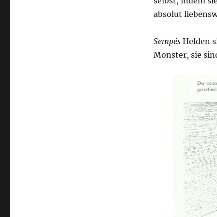
selbst, indem si
absolut liebensw
Sempés
Helden s
Monster, sie sind