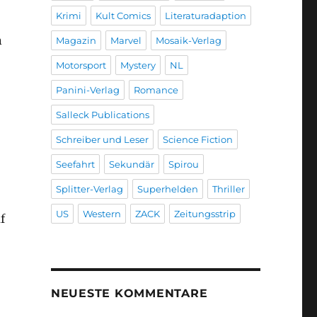
Krimi
Kult Comics
Literaturadaption
n
Magazin
Marvel
Mosaik-Verlag
Motorsport
Mystery
NL
Panini-Verlag
Romance
Salleck Publications
Schreiber und Leser
Science Fiction
Seefahrt
Sekundär
Spirou
Splitter-Verlag
Superhelden
Thriller
US
Western
ZACK
Zeitungsstrip
f
NEUESTE KOMMENTARE