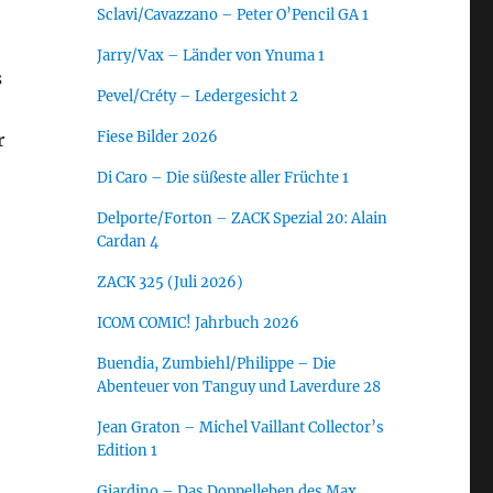
Sclavi/Cavazzano – Peter O’Pencil GA 1
Jarry/Vax – Länder von Ynuma 1
s
Pevel/Créty – Ledergesicht 2
Fiese Bilder 2026
r
Di Caro – Die süßeste aller Früchte 1
Delporte/Forton – ZACK Spezial 20: Alain
Cardan 4
ZACK 325 (Juli 2026)
ICOM COMIC! Jahrbuch 2026
Buendia, Zumbiehl/Philippe – Die
Abenteuer von Tanguy und Laverdure 28
Jean Graton – Michel Vaillant Collector’s
Edition 1
Giardino – Das Doppelleben des Max