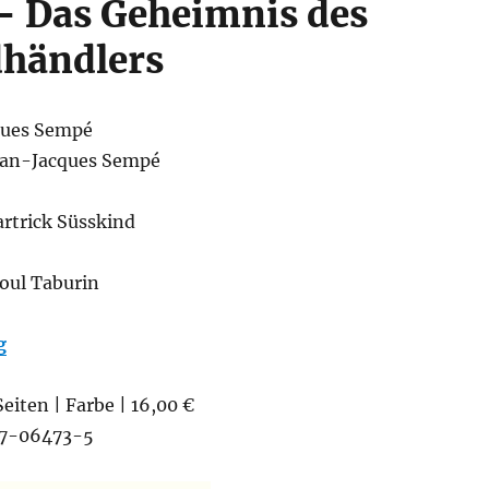
 Das Geheimnis des
dhändlers
ques Sempé
ean-Jacques Sempé
rtrick Süsskind
oul Taburin
g
Seiten | Farbe | 16,00 €
7-06473-5