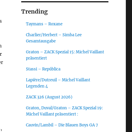
Trending
s
Taymans – Roxane
Charlier/Herbert – Simba Lee
Gesamtausgabe
n
Graton – ZACK Spezial 15: Michel Vaillant
r
präsentiert
er
Stassi – República
Lapière/Dutreuil – Michel Vaillant
Legenden 4
ZACK 326 (August 2026)
Graton, Duval/Graton – ZACK Spezial 19:
Michel Vaillant präsentiert :
Cauvin/Lambil – Die Blauen Boys GA 7
,