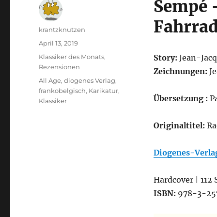
Sempé –
Fahrra
Autor
krantzknutzen
Veröffentlicht
April 13, 2019
am
Kategorien
Klassiker des Monats
,
Story:
Jean-Jac
Rezensionen
Zeichnungen:
J
Schlagwörter
All Age
,
diogenes Verlag
,
frankobelgisch
,
Karikatur
,
Übersetzung :
Pa
Klassiker
Originaltitel:
Ra
Diogenes-Verla
Hardcover | 112 
ISBN:
978-3-25