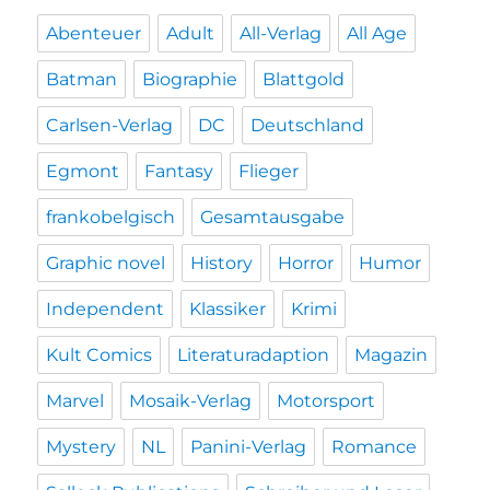
Abenteuer
Adult
All-Verlag
All Age
Batman
Biographie
Blattgold
Carlsen-Verlag
DC
Deutschland
Egmont
Fantasy
Flieger
frankobelgisch
Gesamtausgabe
Graphic novel
History
Horror
Humor
Independent
Klassiker
Krimi
Kult Comics
Literaturadaption
Magazin
Marvel
Mosaik-Verlag
Motorsport
Mystery
NL
Panini-Verlag
Romance