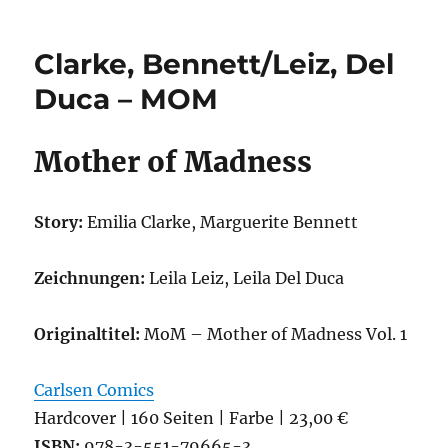
–
Der
Clarke, Bennett/Leiz, Del
Zeitraum
Duca – MOM
Mother of Madness
Story:
Emilia Clarke, Marguerite Bennett
Zeichnungen:
Leila Leiz, Leila Del Duca
Originaltitel:
MoM – Mother of Madness Vol. 1
Carlsen Comics
Hardcover | 160 Seiten | Farbe | 23,00 €
ISBN:
978-3-551-79665-3