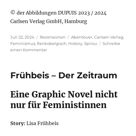
© der Abbildungen DUPUIS 2023 / 2024
Carlsen Verlag GmbH, Hamburg
Veröffentlicht
Kategorien
Schlagwörter
Juli 22, 2024
Rezensionen
Abenteuer
,
Carlsen-Verlag
,
am
Feminismus
,
frankobelgisch
,
History
,
Spirou
Schreibe
zu
einen Kommentar
Sente/Verron
–
Mademoiselle
Frühbeis – Der Zeitraum
J.
2
Eine Graphic Novel nicht
nur für Feministinnen
Story:
Lisa Frühbeis