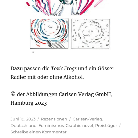
Dazu passen die
Toxic Frogs
und ein Gösser
Radler mit oder ohne Alkohol.
© der Abbildungen Carlsen Verlag GmbH,
Hamburg 2023
Veröffentlicht
Kategorien
Schlagwörter
Juni 19, 2023
Rezensionen
Carlsen-Verlag
,
am
Deutschland
,
Feminismus
,
Graphic novel
,
Preisträger
zu
Schreibe einen Kommentar
Frühbeis