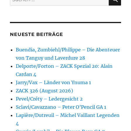
nach:
NEUESTE BEITRÄGE
Buendia, Zumbiehl/Philippe – Die Abenteuer
von Tanguy und Laverdure 28
Delporte/Forton – ZACK Spezial 20: Alain
Cardan 4
Jarry/Vax – Länder von Ynuma 1
ZACK 326 (August 2026)
Pevel/Créty – Ledergesicht 2
Sclavi/Cavazzano – Peter O’Pencil GA 1
Lapière/Dutreuil – Michel Vaillant Legenden
4