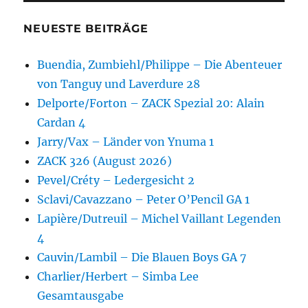
NEUESTE BEITRÄGE
Buendia, Zumbiehl/Philippe – Die Abenteuer
von Tanguy und Laverdure 28
Delporte/Forton – ZACK Spezial 20: Alain
Cardan 4
Jarry/Vax – Länder von Ynuma 1
ZACK 326 (August 2026)
Pevel/Créty – Ledergesicht 2
Sclavi/Cavazzano – Peter O’Pencil GA 1
Lapière/Dutreuil – Michel Vaillant Legenden
4
Cauvin/Lambil – Die Blauen Boys GA 7
Charlier/Herbert – Simba Lee
Gesamtausgabe