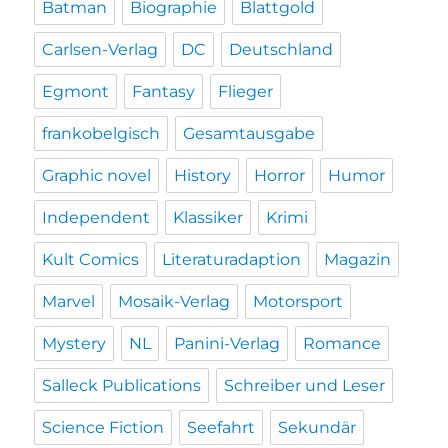
Batman
Biographie
Blattgold
Carlsen-Verlag
DC
Deutschland
Egmont
Fantasy
Flieger
frankobelgisch
Gesamtausgabe
Graphic novel
History
Horror
Humor
Independent
Klassiker
Krimi
Kult Comics
Literaturadaption
Magazin
Marvel
Mosaik-Verlag
Motorsport
Mystery
NL
Panini-Verlag
Romance
Salleck Publications
Schreiber und Leser
Science Fiction
Seefahrt
Sekundär