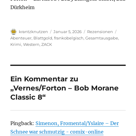
Dürkheim
Autor
Veröffentlicht
Kategorien
Schlagwö
krantzknutzen
Januar 5, 2026
Rezensionen
am
Abenteuer
,
Blattgold
,
frankobelgisch
,
Gesamtausgabe
,
Krimi
,
Western
,
ZACK
Ein Kommentar zu
„Vernes/Forton – Bob Morane
Classic 8“
Pingback:
Simenon, Fromental/Yslaire – Der
Schnee war schmutzig - comix-online