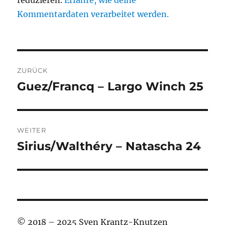
reduzieren.
Erfahre, wie deine
Kommentardaten verarbeitet werden.
Beitragsnavigation
ZURÜCK
Guez/Francq – Largo Winch 25
Vorheriger
Beitrag:
WEITER
Sirius/Walthéry – Natascha 24
Nächster
Beitrag:
© 2018 – 2025 Sven Krantz-Knutzen