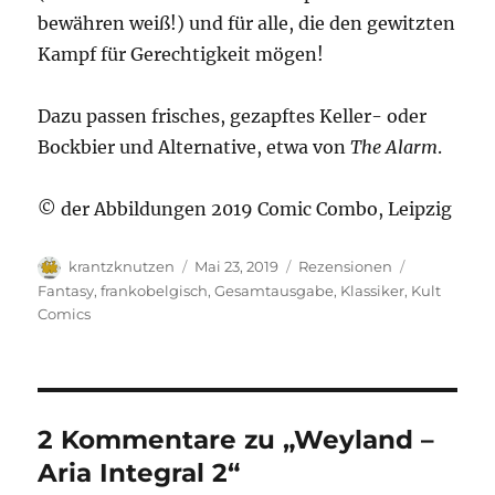
bewähren weiß!) und für alle, die den gewitzten
Kampf für Gerechtigkeit mögen!
Dazu passen frisches, gezapftes Keller- oder
Bockbier und Alternative, etwa von
The Alarm
.
© der Abbildungen 2019 Comic Combo, Leipzig
Autor
Veröffentlicht
Kategorien
Schlagwört
krantzknutzen
Mai 23, 2019
Rezensionen
am
Fantasy
,
frankobelgisch
,
Gesamtausgabe
,
Klassiker
,
Kult
Comics
2 Kommentare zu „Weyland –
Aria Integral 2“