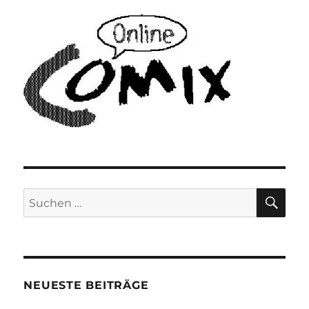
SU
Suchen
nach:
NEUESTE BEITRÄGE