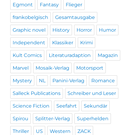
Egmont
Fantasy
Flieger
frankobelgisch
Gesamtausgabe
Graphic novel
History
Horror
Humor
Independent
Klassiker
Krimi
Kult Comics
Literaturadaption
Magazin
Marvel
Mosaik-Verlag
Motorsport
Mystery
NL
Panini-Verlag
Romance
Salleck Publications
Schreiber und Leser
Science Fiction
Seefahrt
Sekundär
Spirou
Splitter-Verlag
Superhelden
Thriller
US
Western
ZACK