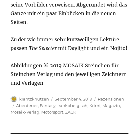
seine Vorbilder verweisen. Abgerundet wird das
Ganze mit ein paar Einblicken in die neuen
Seiten.
Zu der wie immer sehr kurzweiligen Lektüre
passen
The Selecter
mit Daylight und ein Nojito!
Abbildungen © 2019 MOSAIK Steinchen für
Steinchen Verlag und den jeweiligen Zeichnern
und Verlagen
Autor
Veröffentlicht
Kategorien
krantzknutzen
September 4, 2019
Rezensionen
am
Schlagwörter
Abenteuer
,
Fantasy
,
frankobelgisch
,
Krimi
,
Magazin
,
Mosaik-Verlag
,
Motorsport
,
ZACK