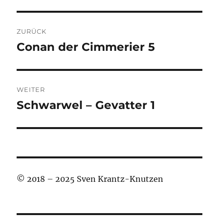
Beitragsnavigation
ZURÜCK
Conan der Cimmerier 5
Vorheriger
Beitrag:
WEITER
Schwarwel – Gevatter 1
Nächster
Beitrag:
© 2018 – 2025 Sven Krantz-Knutzen