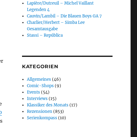
Lapière/Dutreuil – Michel Vaillant
Legenden 4
Cauvin/Lambil – Die Blauen Boys GA 7
Charlier/Herbert – Simba Lee
Gesamtausgabe
Stassi – República
er
KATEGORIEN
Allgemeines
(46)
Comic-Shops
(9)
Events
(54)
Interviews
(15)
e
Klassiker des Monats
(17)
Rezensionen
(853)
0
Serienkompass
(10)
s