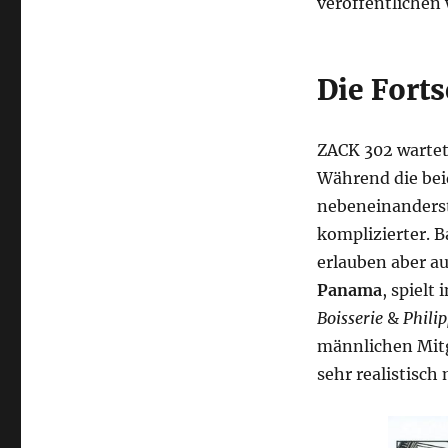
veröffentlichen 
Die Fort
ZACK 302 wartet
Während die beid
nebeneinanderste
komplizierter. 
erlauben aber a
Panama
, spielt
Boisserie
&
Phili
männlichen Mitg
sehr realistisch