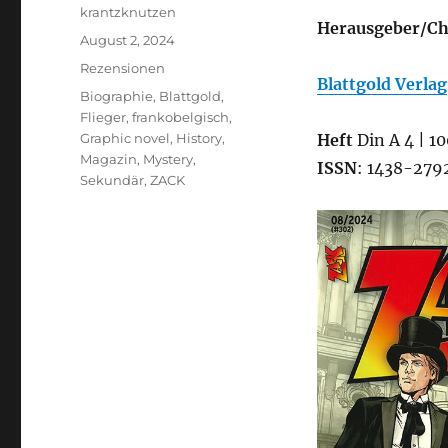
Autor
krantzknutzen
Herausgeber/Ch
Veröffentlicht
August 2, 2024
am
Kategorien
Rezensionen
Blattgold Verlag
Schlagwörter
Biographie
,
Blattgold
,
Flieger
,
frankobelgisch
,
Graphic novel
,
History
,
Heft
Din A 4 | 10
Magazin
,
Mystery
,
ISSN
: 1438-279
Sekundär
,
ZACK