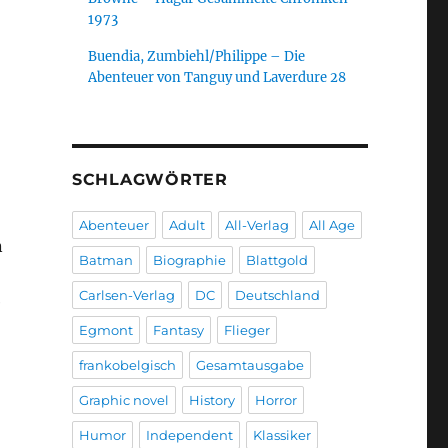
1973
Buendia, Zumbiehl/Philippe – Die
Abenteuer von Tanguy und Laverdure 28
SCHLAGWÖRTER
Abenteuer
Adult
All-Verlag
All Age
n
Batman
Biographie
Blattgold
Carlsen-Verlag
DC
Deutschland
e
Egmont
Fantasy
Flieger
frankobelgisch
Gesamtausgabe
Graphic novel
History
Horror
Humor
Independent
Klassiker