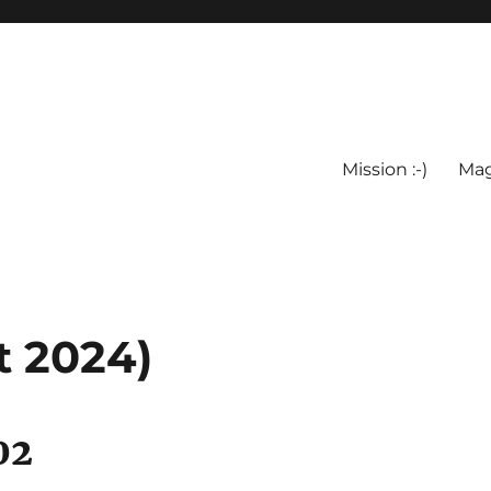
Mission :-)
Mag
t 2024)
02