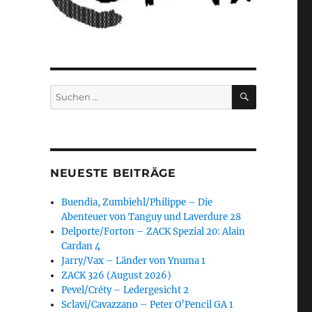
SUCHEN
Suchen
nach:
NEUESTE BEITRÄGE
Buendia, Zumbiehl/Philippe – Die
Abenteuer von Tanguy und Laverdure 28
Delporte/Forton – ZACK Spezial 20: Alain
Cardan 4
Jarry/Vax – Länder von Ynuma 1
ZACK 326 (August 2026)
Pevel/Créty – Ledergesicht 2
Sclavi/Cavazzano – Peter O’Pencil GA 1