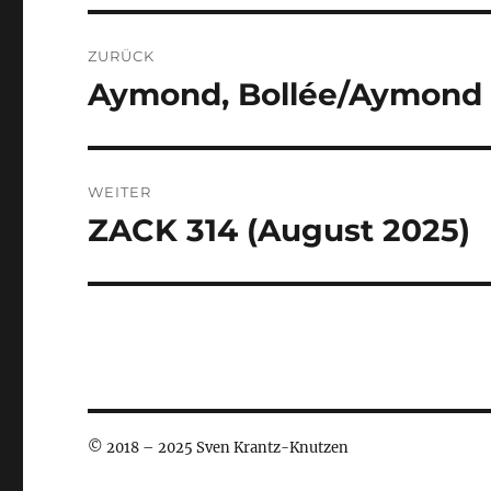
Beitragsnavigation
ZURÜCK
Aymond, Bollée/Aymond 
Vorheriger
Beitrag:
WEITER
ZACK 314 (August 2025)
Nächster
Beitrag:
© 2018 – 2025 Sven Krantz-Knutzen