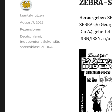
ZEBRA-S
Autor
krantzknutzen
Herausgeber:
Z
Veröffentlicht
August 7, 2025
ZEBRA c/o Georg
am
Kategorien
Rezensionen
Din A4 geheftet |
Schlagwörter
Deutschland
,
ISBN/ISSN: n/a
Independent
,
Sekundär
,
sprechblase
,
ZEBRA