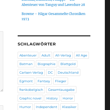
Abenteuer von Tanguy und Laverdure 28
Browne – Hägar Gesammelte Chroniken
1973
SCHLAGWÖRTER
Abenteuer
Adult
All-Verlag
All Age
Batman
Biographie
Blattgold
Carlsen-Verlag
DC
Deutschland
Egmont
Fantasy
Flieger
frankobelgisch
Gesamtausgabe
Graphic novel
History
Horror
Humor
Independent
Klassiker