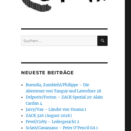
SUCHEN
Suchen
nach:
NEUESTE BEITRÄGE
Buendia, Zumbiehl/Philippe – Die
Abenteuer von Tanguy und Laverdure 28
Delporte/Forton – ZACK Spezial 20: Alain
Cardan 4
Jarry/Vax – Länder von Ynuma 1
ZACK 326 (August 2026)
Pevel/Créty – Ledergesicht 2
Sclavi/Cavazzano – Peter O’Pencil GA 1