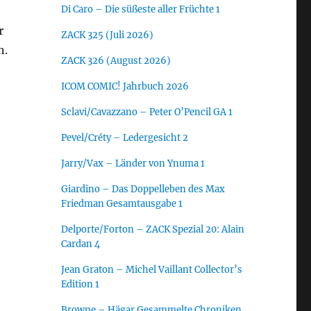
Di Caro – Die süßeste aller Früchte 1
r
ZACK 325 (Juli 2026)
n.
ZACK 326 (August 2026)
ICOM COMIC! Jahrbuch 2026
Sclavi/Cavazzano – Peter O’Pencil GA 1
Pevel/Créty – Ledergesicht 2
Jarry/Vax – Länder von Ynuma 1
Giardino – Das Doppelleben des Max
Friedman Gesamtausgabe 1
Delporte/Forton – ZACK Spezial 20: Alain
Cardan 4
Jean Graton – Michel Vaillant Collector’s
Edition 1
Browne – Hägar Gesammelte Chroniken