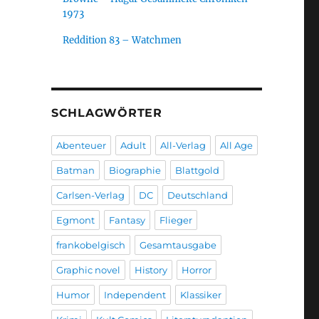
1973
Reddition 83 – Watchmen
SCHLAGWÖRTER
Abenteuer
Adult
All-Verlag
All Age
Batman
Biographie
Blattgold
Carlsen-Verlag
DC
Deutschland
Egmont
Fantasy
Flieger
frankobelgisch
Gesamtausgabe
Graphic novel
History
Horror
Humor
Independent
Klassiker