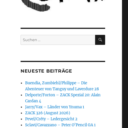
SUCHEN
Suchen
nach:
NEUESTE BEITRÄGE
Buendia, Zumbiehl/Philippe – Die
Abenteuer von Tanguy und Laverdure 28
Delporte/Forton – ZACK Spezial 20: Alain
Cardan 4
Jarry/Vax – Länder von Ynuma 1
ZACK 326 (August 2026)
Pevel/Créty – Ledergesicht 2
Sclavi/Cavazzano – Peter O’Pencil GA 1