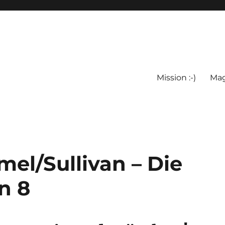
Mission :-)
Mag
el/Sullivan – Die
n 8