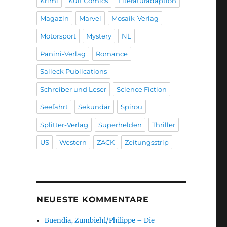
Krimi
Kult Comics
Literaturadaption
Magazin
Marvel
Mosaik-Verlag
Motorsport
Mystery
NL
Panini-Verlag
Romance
Salleck Publications
Schreiber und Leser
Science Fiction
Seefahrt
Sekundär
Spirou
Splitter-Verlag
Superhelden
Thriller
US
Western
ZACK
Zeitungsstrip
n
NEUESTE KOMMENTARE
Buendia, Zumbiehl/Philippe – Die