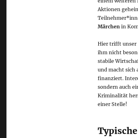
einem weiteren R
Aktionen geheim
Teilnehmer*inne
Märchen
in Kom
Hier trifft unse
ihm nicht besond
stabile Wirtsch
und macht sich 
finanziert. Inte
sondern auch ei
Kriminalität her
einer Stelle!
Typische