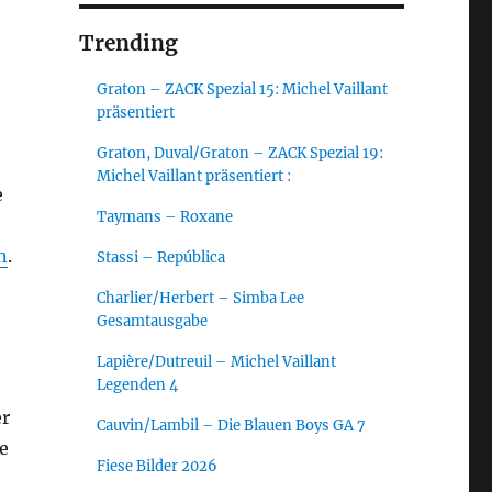
Trending
Graton – ZACK Spezial 15: Michel Vaillant
präsentiert
Graton, Duval/Graton – ZACK Spezial 19:
Michel Vaillant präsentiert :
e
Taymans – Roxane
n
.
Stassi – República
Charlier/Herbert – Simba Lee
Gesamtausgabe
Lapière/Dutreuil – Michel Vaillant
Legenden 4
er
Cauvin/Lambil – Die Blauen Boys GA 7
e
Fiese Bilder 2026