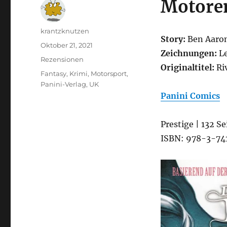
Motore
Autor
krantzknutzen
Story:
Ben Aaro
Veröffentlicht
Oktober 21, 2021
Zeichnungen:
Le
am
Kategorien
Rezensionen
Originaltitel:
Ri
Schlagwörter
Fantasy
,
Krimi
,
Motorsport
,
Panini-Verlag
,
UK
Panini Comics
Prestige | 132 Se
ISBN: 978-3-74