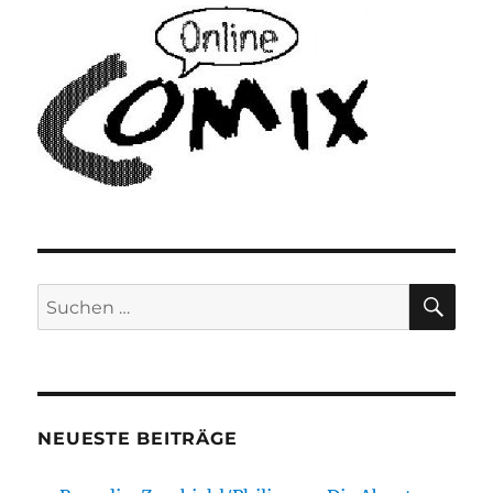
SU
Suchen
nach:
NEUESTE BEITRÄGE