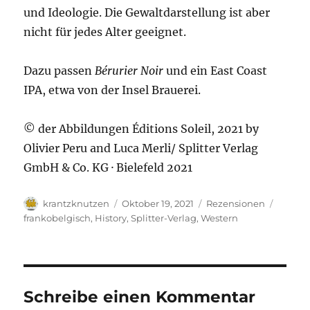
und Ideologie. Die Gewaltdarstellung ist aber
nicht für jedes Alter geeignet.
Dazu passen
Bérurier Noir
und ein East Coast
IPA, etwa von der Insel Brauerei.
© der Abbildungen Éditions Soleil, 2021 by
Olivier Peru and Luca Merli/ Splitter Verlag
GmbH & Co. KG · Bielefeld 2021
Autor
Veröffentlicht
Kategorien
Schlag
krantzknutzen
Oktober 19, 2021
Rezensionen
am
frankobelgisch
,
History
,
Splitter-Verlag
,
Western
Schreibe einen Kommentar