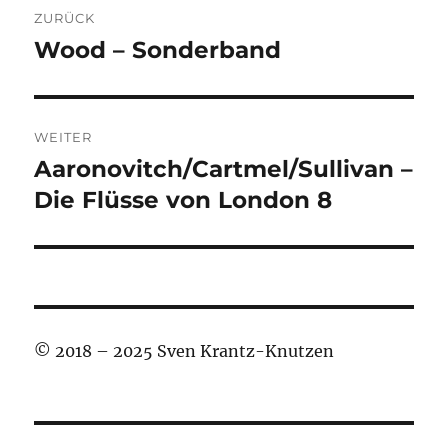
ZURÜCK
Wood – Sonderband
Vorheriger
Beitrag:
WEITER
Aaronovitch/Cartmel/Sullivan –
Nächster
Beitrag:
Die Flüsse von London 8
© 2018 – 2025 Sven Krantz-Knutzen