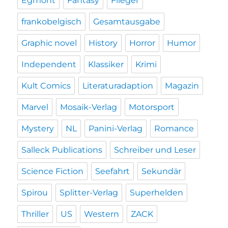
Egmont
Fantasy
Flieger
frankobelgisch
Gesamtausgabe
Graphic novel
History
Horror
Humor
Independent
Klassiker
Krimi
Kult Comics
Literaturadaption
Magazin
Marvel
Mosaik-Verlag
Motorsport
Mystery
NL
Panini-Verlag
Romance
Salleck Publications
Schreiber und Leser
Science Fiction
Seefahrt
Sekundär
Spirou
Splitter-Verlag
Superhelden
Thriller
US
Western
ZACK