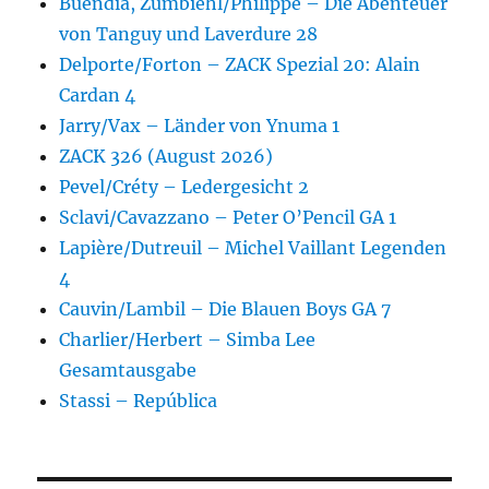
Buendia, Zumbiehl/Philippe – Die Abenteuer
von Tanguy und Laverdure 28
Delporte/Forton – ZACK Spezial 20: Alain
Cardan 4
Jarry/Vax – Länder von Ynuma 1
ZACK 326 (August 2026)
Pevel/Créty – Ledergesicht 2
Sclavi/Cavazzano – Peter O’Pencil GA 1
Lapière/Dutreuil – Michel Vaillant Legenden
4
Cauvin/Lambil – Die Blauen Boys GA 7
Charlier/Herbert – Simba Lee
Gesamtausgabe
Stassi – República