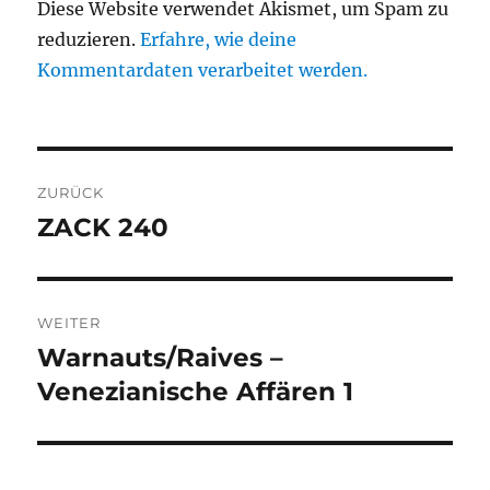
Diese Website verwendet Akismet, um Spam zu
reduzieren.
Erfahre, wie deine
Kommentardaten verarbeitet werden.
Beitragsnavigation
ZURÜCK
ZACK 240
Vorheriger
Beitrag:
WEITER
Warnauts/Raives –
Nächster
Beitrag:
Venezianische Affären 1