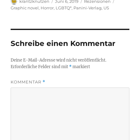
Autor
Veröffentlicht
Kategorien
Schlagwört
krantzknutzen
Juni 6, 2019
Rezensionen
am
Graphic novel
,
Horror
,
LGBTQ*
,
Panini-Verlag
,
US
Schreibe einen Kommentar
Deine E-Mail-Adresse wird nicht veröffentlicht.
Erforderliche Felder sind mit
*
markiert
KOMMENTAR
*