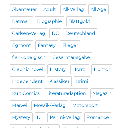
Abenteuer
Adult
All-Verlag
All Age
Batman
Biographie
Blattgold
Carlsen-Verlag
DC
Deutschland
Egmont
Fantasy
Flieger
frankobelgisch
Gesamtausgabe
Graphic novel
History
Horror
Humor
Independent
Klassiker
Krimi
Kult Comics
Literaturadaption
Magazin
Marvel
Mosaik-Verlag
Motorsport
Mystery
NL
Panini-Verlag
Romance