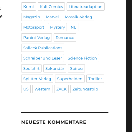
Krimi
Kult Comics
Literaturadaption
t
he
Magazin
Marvel
Mosaik-Verlag
Motorsport
Mystery
NL
Panini-Verlag
Romance
Salleck Publications
Schreiber und Leser
Science Fiction
Seefahrt
Sekundär
Spirou
Splitter-Verlag
Superhelden
Thriller
US
Western
ZACK
Zeitungsstrip
NEUESTE KOMMENTARE