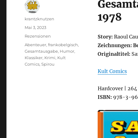
Gesamta
1978
Autor
krantzknutzen
Veröffentlicht
Mai 3, 2023
am
Kategorien
Rezensionen
Story:
Raoul Cau
Schlagwörter
Abenteuer
,
frankobelgisch
,
Zeichnungen: Be
Gesamtausgabe
,
Humor
,
Originaltitel:
Sa
Klassiker
,
Krimi
,
Kult
Comics
,
Spirou
Kult Comics
Hardcover | 264 
ISBN:
978-3-96