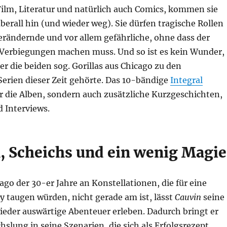
Film, Literatur und natürlich auch Comics, kommen sie
berall hin (und wieder weg). Sie dürfen tragische Rollen
erändernde und vor allem gefährliche, ohne dass der
 Verbiegungen machen muss. Und so ist es kein Wunder,
ber die beiden sog. Gorillas aus Chicago zu den
Serien dieser Zeit gehörte. Das 10-bändige
Integral
r die Alben, sondern auch zusätzliche Kurzgeschichten,
 Interviews.
 Scheichs und ein wenig Magie
go der 30-er Jahre an Konstellationen, die für eine
y taugen würden, nicht gerade am ist, lässt
Cauvin
seine
eder auswärtige Abenteuer erleben. Dadurch bringt er
slung in seine Szenarien, die sich als Erfolgsrezept