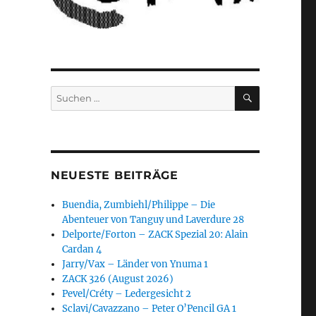
SUCHEN
Suchen
nach:
NEUESTE BEITRÄGE
Buendia, Zumbiehl/Philippe – Die
Abenteuer von Tanguy und Laverdure 28
Delporte/Forton – ZACK Spezial 20: Alain
Cardan 4
Jarry/Vax – Länder von Ynuma 1
ZACK 326 (August 2026)
Pevel/Créty – Ledergesicht 2
Sclavi/Cavazzano – Peter O’Pencil GA 1