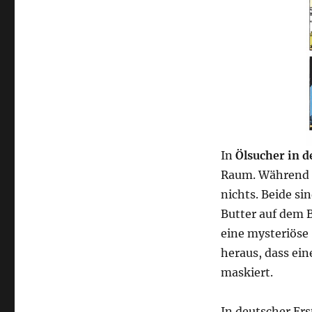
In
Ölsucher in d
Raum. Während de
nichts. Beide si
Butter auf dem B
eine mysteriöse 
heraus, dass ein
maskiert.
In deutscher Er