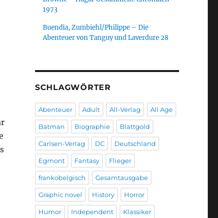
1973
Buendia, Zumbiehl/Philippe – Die
Abenteuer von Tanguy und Laverdure 28
SCHLAGWÖRTER
Abenteuer
Adult
All-Verlag
All Age
ar
Batman
Biographie
Blattgold
e
Carlsen-Verlag
DC
Deutschland
s
Egmont
Fantasy
Flieger
frankobelgisch
Gesamtausgabe
Graphic novel
History
Horror
Humor
Independent
Klassiker