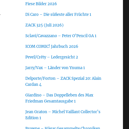
Fiese Bilder 2026
Di Caro – Die süßeste aller Früchte 1
y
ZACK 325 (Juli 2026)
Sclavi/Cavazzano – Peter O’Pencil GA 1
ICOM COMIC! Jahrbuch 2026
Pevel/Créty – Ledergesicht 2
Jarry/Vax – Länder von Ynuma 1
Delporte/Forton – ZACK Spezial 20: Alain
Cardan 4
Giardino – Das Doppelleben des Max
Friedman Gesamtausgabe 1
Jean Graton – Michel Vaillant Collector’s
Edition 1
Browne – Hägar Gesammelte Chroniken