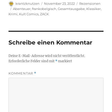
Autor
Veröffentlicht
Kategorien
krantzknutzen
November 23, 2022
Rezensionen
am
Schlagwörter
Abenteuer
,
frankobelgisch
,
Gesamtausgabe
,
Klassiker
,
Krimi
,
Kult Comics
,
ZACK
Schreibe einen Kommentar
Deine E-Mail-Adresse wird nicht veröffentlicht.
Erforderliche Felder sind mit
*
markiert
KOMMENTAR
*