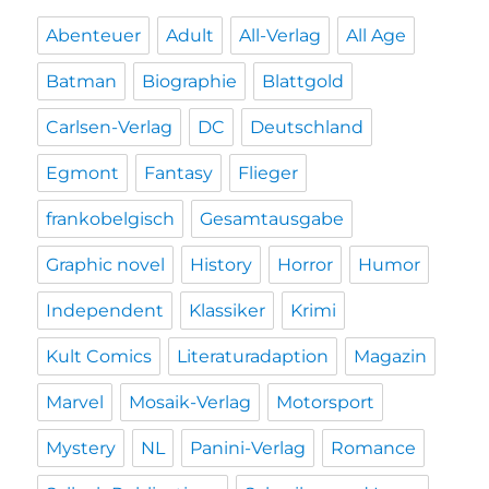
Abenteuer
Adult
All-Verlag
All Age
Batman
Biographie
Blattgold
Carlsen-Verlag
DC
Deutschland
Egmont
Fantasy
Flieger
frankobelgisch
Gesamtausgabe
Graphic novel
History
Horror
Humor
Independent
Klassiker
Krimi
Kult Comics
Literaturadaption
Magazin
Marvel
Mosaik-Verlag
Motorsport
Mystery
NL
Panini-Verlag
Romance