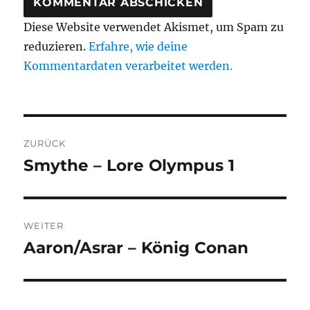
Diese Website verwendet Akismet, um Spam zu
reduzieren.
Erfahre, wie deine
Kommentardaten verarbeitet werden.
Beitragsnavigation
ZURÜCK
Smythe – Lore Olympus 1
Vorheriger
Beitrag:
WEITER
Aaron/Asrar – König Conan
Nächster
Beitrag: