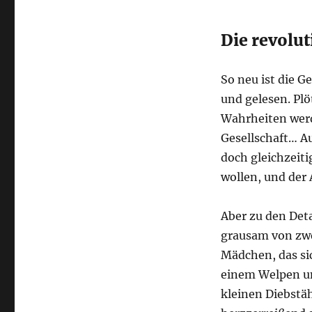
Die revolu
So neu ist die G
und gelesen. Plö
Wahrheiten werd
Gesellschaft… A
doch gleichzeiti
wollen, und der 
Aber zu den Deta
grausam von zwe
Mädchen, das sic
einem Welpen un
kleinen Diebstä