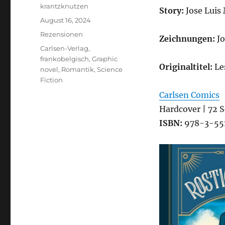
Autor
krantzknutzen
Story:
Jose Luis
Veröffentlicht
August 16, 2024
am
Kategorien
Rezensionen
Zeichnungen:
J
Schlagwörter
Carlsen-Verlag
,
frankobelgisch
,
Graphic
Originaltitel:
Le
novel
,
Romantik
,
Science
Fiction
Carlsen Comics
Hardcover | 72 S
ISBN:
978-3-55