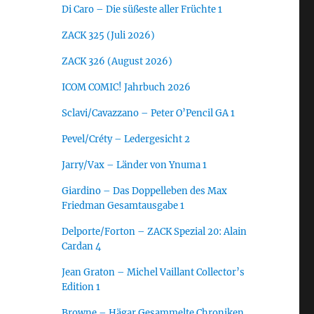
Di Caro – Die süßeste aller Früchte 1
ZACK 325 (Juli 2026)
ZACK 326 (August 2026)
ICOM COMIC! Jahrbuch 2026
Sclavi/Cavazzano – Peter O’Pencil GA 1
Pevel/Créty – Ledergesicht 2
Jarry/Vax – Länder von Ynuma 1
Giardino – Das Doppelleben des Max
Friedman Gesamtausgabe 1
Delporte/Forton – ZACK Spezial 20: Alain
Cardan 4
Jean Graton – Michel Vaillant Collector’s
Edition 1
Browne – Hägar Gesammelte Chroniken