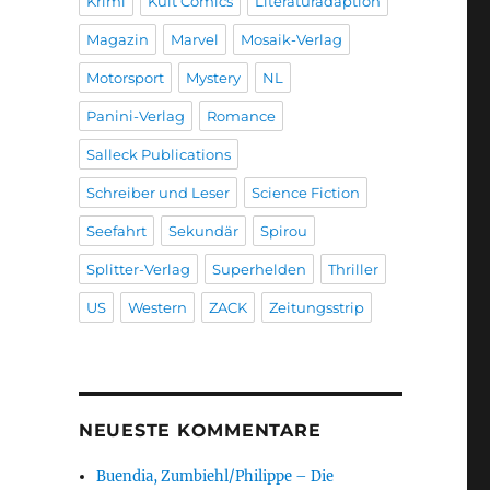
Krimi
Kult Comics
Literaturadaption
Magazin
Marvel
Mosaik-Verlag
Motorsport
Mystery
NL
Panini-Verlag
Romance
Salleck Publications
Schreiber und Leser
Science Fiction
Seefahrt
Sekundär
Spirou
Splitter-Verlag
Superhelden
Thriller
US
Western
ZACK
Zeitungsstrip
NEUESTE KOMMENTARE
Buendia, Zumbiehl/Philippe – Die