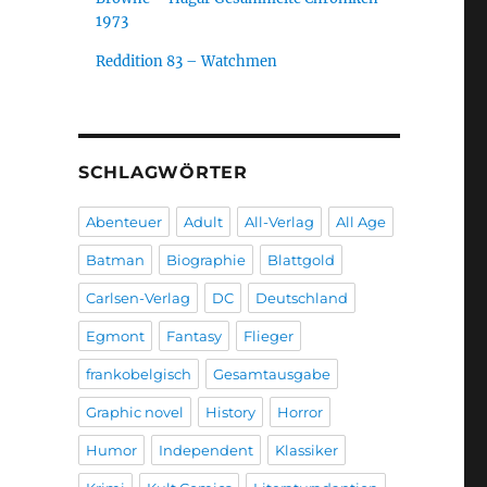
1973
Reddition 83 – Watchmen
SCHLAGWÖRTER
Abenteuer
Adult
All-Verlag
All Age
Batman
Biographie
Blattgold
Carlsen-Verlag
DC
Deutschland
Egmont
Fantasy
Flieger
frankobelgisch
Gesamtausgabe
Graphic novel
History
Horror
Humor
Independent
Klassiker