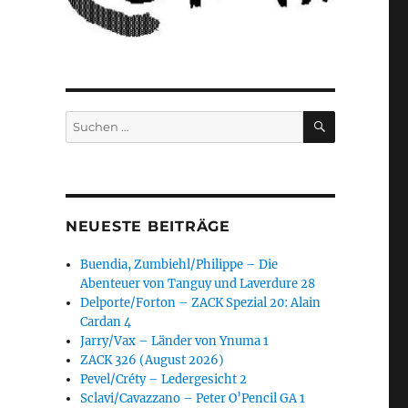
SUCHEN
Suchen
nach:
NEUESTE BEITRÄGE
Buendia, Zumbiehl/Philippe – Die
Abenteuer von Tanguy und Laverdure 28
Delporte/Forton – ZACK Spezial 20: Alain
Cardan 4
Jarry/Vax – Länder von Ynuma 1
ZACK 326 (August 2026)
Pevel/Créty – Ledergesicht 2
Sclavi/Cavazzano – Peter O’Pencil GA 1