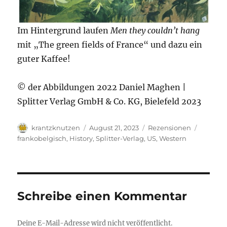
Im Hintergrund laufen
Men they couldn’t hang
mit „The green fields of France“ und dazu ein
guter Kaffee!
© der Abbildungen 2022 Daniel Maghen |
Splitter Verlag GmbH & Co. KG, Bielefeld 2023
Autor
Veröffentlicht
Kategorien
Schlagw
krantzknutzen
August 21, 2023
Rezensionen
am
frankobelgisch
,
History
,
Splitter-Verlag
,
US
,
Western
Schreibe einen Kommentar
Deine E-Mail-Adresse wird nicht veröffentlicht.