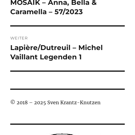
MOSAIK – Anna, Bella &
Vorheriger
Beitrag:
Caramella – 57/2023
WEITER
Lapière/Dutreuil – Michel
Nächster
Beitrag:
Vaillant Legenden 1
© 2018 – 2025 Sven Krantz-Knutzen