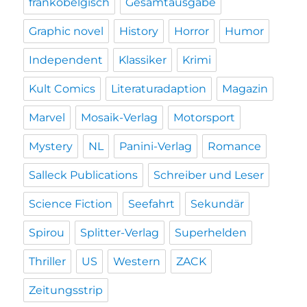
frankobelgisch
Gesamtausgabe
Graphic novel
History
Horror
Humor
Independent
Klassiker
Krimi
Kult Comics
Literaturadaption
Magazin
Marvel
Mosaik-Verlag
Motorsport
Mystery
NL
Panini-Verlag
Romance
Salleck Publications
Schreiber und Leser
Science Fiction
Seefahrt
Sekundär
Spirou
Splitter-Verlag
Superhelden
Thriller
US
Western
ZACK
Zeitungsstrip