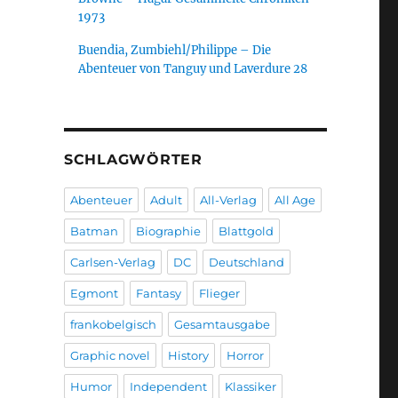
1973
Buendia, Zumbiehl/Philippe – Die
Abenteuer von Tanguy und Laverdure 28
SCHLAGWÖRTER
Abenteuer
Adult
All-Verlag
All Age
Batman
Biographie
Blattgold
Carlsen-Verlag
DC
Deutschland
Egmont
Fantasy
Flieger
frankobelgisch
Gesamtausgabe
Graphic novel
History
Horror
Humor
Independent
Klassiker