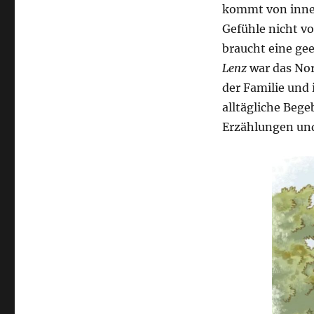
kommt von innen
Gefühle nicht v
braucht eine ge
Lenz
war das No
der Familie und
alltägliche Beg
Erzählungen und