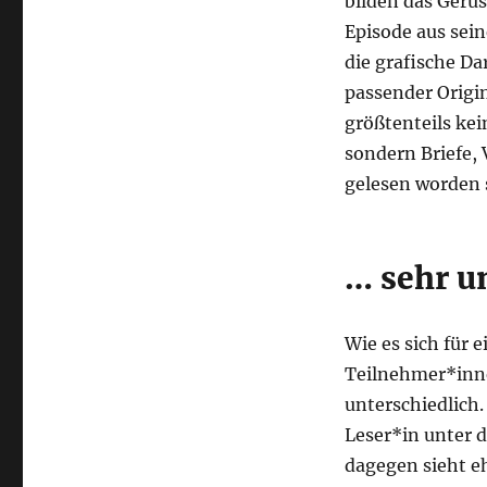
bilden das Gerü
Episode aus sei
die grafische Da
passender Origi
größtenteils ke
sondern Briefe, 
gelesen worden 
… sehr u
Wie es sich für 
Teilnehmer*innen
unterschiedlich.
Leser*in unter 
dagegen sieht eh