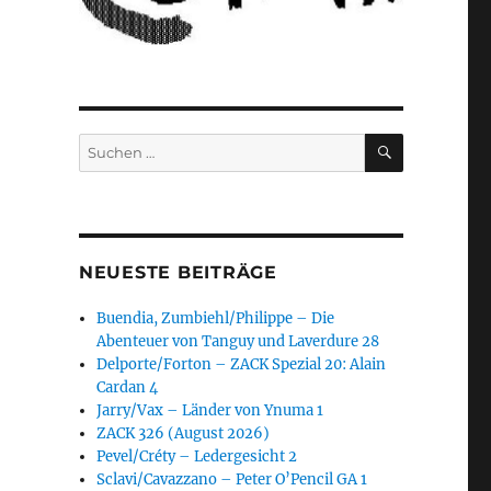
SUCHEN
Suchen
nach:
NEUESTE BEITRÄGE
Buendia, Zumbiehl/Philippe – Die
Abenteuer von Tanguy und Laverdure 28
Delporte/Forton – ZACK Spezial 20: Alain
Cardan 4
Jarry/Vax – Länder von Ynuma 1
ZACK 326 (August 2026)
Pevel/Créty – Ledergesicht 2
Sclavi/Cavazzano – Peter O’Pencil GA 1