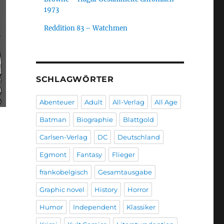
1973
Reddition 83 – Watchmen
SCHLAGWÖRTER
Abenteuer
Adult
All-Verlag
All Age
Batman
Biographie
Blattgold
Carlsen-Verlag
DC
Deutschland
Egmont
Fantasy
Flieger
frankobelgisch
Gesamtausgabe
Graphic novel
History
Horror
Humor
Independent
Klassiker