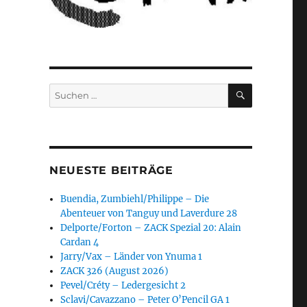
SUCHEN
Suchen
nach:
NEUESTE BEITRÄGE
Buendia, Zumbiehl/Philippe – Die
Abenteuer von Tanguy und Laverdure 28
Delporte/Forton – ZACK Spezial 20: Alain
Cardan 4
Jarry/Vax – Länder von Ynuma 1
ZACK 326 (August 2026)
Pevel/Créty – Ledergesicht 2
Sclavi/Cavazzano – Peter O’Pencil GA 1