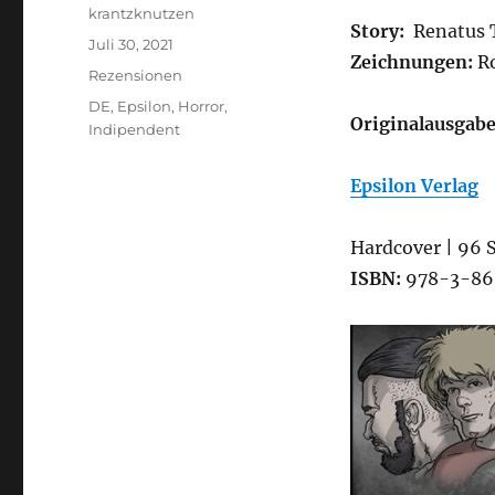
Autor
krantzknutzen
Story:
Renatus 
Veröffentlicht
Juli 30, 2021
Zeichnungen:
R
am
Kategorien
Rezensionen
Schlagwörter
DE
,
Epsilon
,
Horror
,
Originalausgab
Indipendent
Epsilon Verlag
Hardcover | 96 S
ISBN:
978-3-86