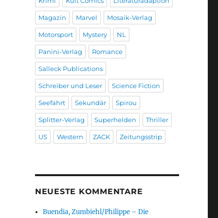
Krimi
Kult Comics
Literaturadaption
Magazin
Marvel
Mosaik-Verlag
Motorsport
Mystery
NL
Panini-Verlag
Romance
Salleck Publications
Schreiber und Leser
Science Fiction
Seefahrt
Sekundär
Spirou
Splitter-Verlag
Superhelden
Thriller
US
Western
ZACK
Zeitungsstrip
NEUESTE KOMMENTARE
Buendia, Zumbiehl/Philippe – Die