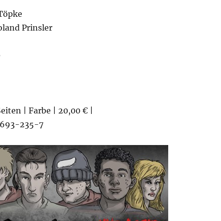
Töpke
oland Prinsler
e
eiten | Farbe | 20,00 € |
693-235-7