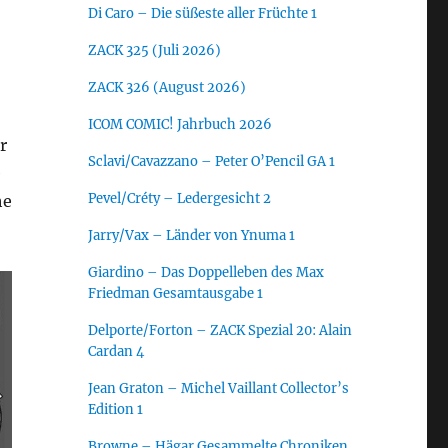
Di Caro – Die süßeste aller Früchte 1
ZACK 325 (Juli 2026)
ZACK 326 (August 2026)
ICOM COMIC! Jahrbuch 2026
r
Sclavi/Cavazzano – Peter O’Pencil GA 1
e
Pevel/Créty – Ledergesicht 2
he
Jarry/Vax – Länder von Ynuma 1
Giardino – Das Doppelleben des Max
Friedman Gesamtausgabe 1
Delporte/Forton – ZACK Spezial 20: Alain
Cardan 4
Jean Graton – Michel Vaillant Collector’s
Edition 1
Browne – Hägar Gesammelte Chroniken