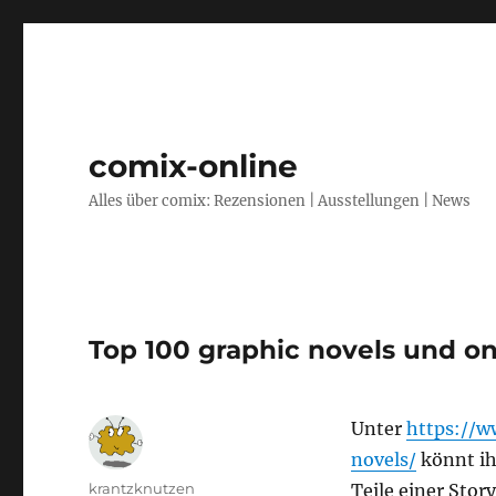
comix-online
Alles über comix: Rezensionen | Ausstellungen | News
Top 100 graphic novels und o
Unter
https://
novels/
könnt ih
Autor
krantzknutzen
Teile einer Sto