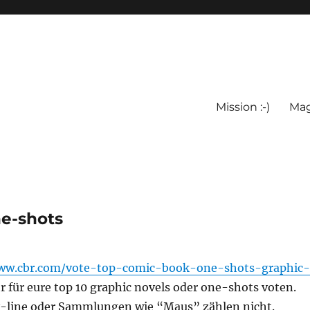
Mission :-)
Mag
ne-shots
www.cbr.com/vote-top-comic-book-one-shots-graphic-
r für eure top 10 graphic novels oder one-shots voten.
ry-line oder Sammlungen wie “Maus” zählen nicht.