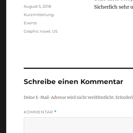
Veröffentlicht
August 5, 2018
Sicherlich sehr 
am
Format
Kurzmitteilung
Kategorien
Events
Schlagwörter
Graphic novel
,
US
Schreibe einen Kommentar
Deine E-Mail-Adresse wird nicht veröffentlicht.
Erforderl
KOMMENTAR
*