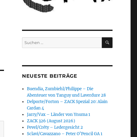
SUCHEN
Suchen
nach:
NEUESTE BEITRÄGE
Buendia, Zumbiehl/Philippe – Die
Abenteuer von Tanguy und Laverdure 28
Delporte/Forton – ZACK Spezial 20: Alain
Cardan 4
Jarry/Vax – Länder von Ynuma 1
ZACK 326 (August 2026)
Pevel/Créty – Ledergesicht 2
Sclavi/Cavazzano – Peter O’Pencil GA 1