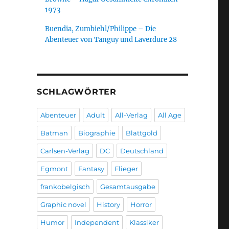
1973
Buendia, Zumbiehl/Philippe – Die
Abenteuer von Tanguy und Laverdure 28
SCHLAGWÖRTER
Abenteuer
Adult
All-Verlag
All Age
Batman
Biographie
Blattgold
Carlsen-Verlag
DC
Deutschland
Egmont
Fantasy
Flieger
frankobelgisch
Gesamtausgabe
Graphic novel
History
Horror
Humor
Independent
Klassiker