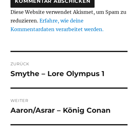
Diese Website verwendet Akismet, um Spam zu
reduzieren.
Erfahre, wie deine
Kommentardaten verarbeitet werden.
Beitragsnavigation
ZURÜCK
Smythe – Lore Olympus 1
Vorheriger
Beitrag:
WEITER
Aaron/Asrar – König Conan
Nächster
Beitrag: