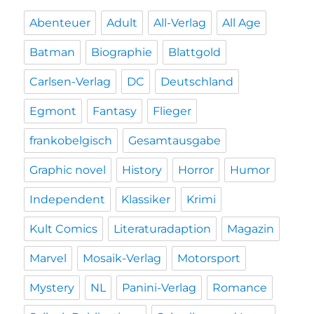
Abenteuer
Adult
All-Verlag
All Age
Batman
Biographie
Blattgold
Carlsen-Verlag
DC
Deutschland
Egmont
Fantasy
Flieger
frankobelgisch
Gesamtausgabe
Graphic novel
History
Horror
Humor
Independent
Klassiker
Krimi
Kult Comics
Literaturadaption
Magazin
Marvel
Mosaik-Verlag
Motorsport
Mystery
NL
Panini-Verlag
Romance