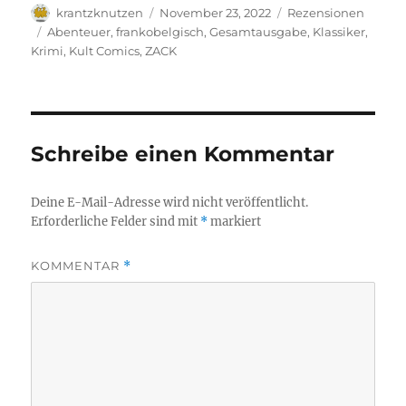
Autor
Veröffentlicht
Kategorien
krantzknutzen
November 23, 2022
Rezensionen
am
Schlagwörter
Abenteuer
,
frankobelgisch
,
Gesamtausgabe
,
Klassiker
,
Krimi
,
Kult Comics
,
ZACK
Schreibe einen Kommentar
Deine E-Mail-Adresse wird nicht veröffentlicht.
Erforderliche Felder sind mit
*
markiert
KOMMENTAR
*