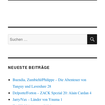
SU
Suchen
nach:
NEUESTE BEITRÄGE
Buendia, Zumbiehl/Philippe – Die Abenteuer von
Tanguy und Laverdure 28
Delporte/Forton – ZACK Spezial 20: Alain Cardan 4
Jarry/Vax – Länder von Ynuma 1