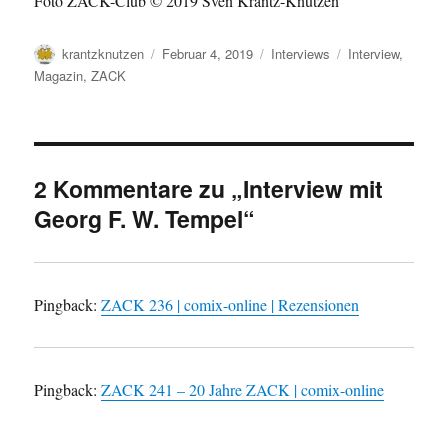
Foto ZACK-Club © 2019 Sven Krantz-Knutzen
Autor
Veröffentlicht
Kategorien
Schlagwörter
krantzknutzen
Februar 4, 2019
Interviews
Interview
,
am
Magazin
,
ZACK
2 Kommentare zu „Interview mit
Georg F. W. Tempel“
Pingback:
ZACK 236 | comix-online | Rezensionen
Pingback:
ZACK 241 – 20 Jahre ZACK | comix-online