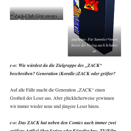
Werbematerial gestern …
und heute: Für Sammler*innen
bietet der Verlag auch Schuber
an
c-o: Wie würdest du die Zielgruppe des „ZACK“
beschreiben? Generation (Koralle-)ZACK oder größer?
Auf alle Fälle macht die Generation „ZACK“ einen
Großteil der Leser aus. Aber glücklicherweise gewinnen
wir immer wieder neue und jüngere Leser hinzu.
c-o: Das ZACK hat neben den Comics auch immer zwei
größere Artikel über Serien oder Künstler bzw. TV/Film-