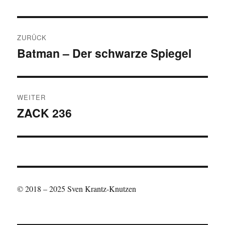
Beitragsnavigation
ZURÜCK
Batman – Der schwarze Spiegel
Vorheriger
Beitrag:
WEITER
ZACK 236
Nächster
Beitrag:
© 2018 – 2025 Sven Krantz-Knutzen