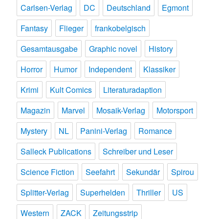
Carlsen-Verlag
DC
Deutschland
Egmont
Fantasy
Flieger
frankobelgisch
Gesamtausgabe
Graphic novel
History
Horror
Humor
Independent
Klassiker
Krimi
Kult Comics
Literaturadaption
Magazin
Marvel
Mosaik-Verlag
Motorsport
Mystery
NL
Panini-Verlag
Romance
Salleck Publications
Schreiber und Leser
Science Fiction
Seefahrt
Sekundär
Spirou
Splitter-Verlag
Superhelden
Thriller
US
Western
ZACK
Zeitungsstrip