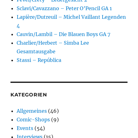
Sclavi/Cavazzano – Peter O’Pencil GA 1
Lapière/Dutreuil – Michel Vaillant Legenden
4
Cauvin/Lambil – Die Blauen Boys GA 7
Charlier/Herbert – Simba Lee
Gesamtausgabe
Stassi – República
KATEGORIEN
Allgemeines
(46)
Comic-Shops
(9)
Events
(54)
Interviews
(15)