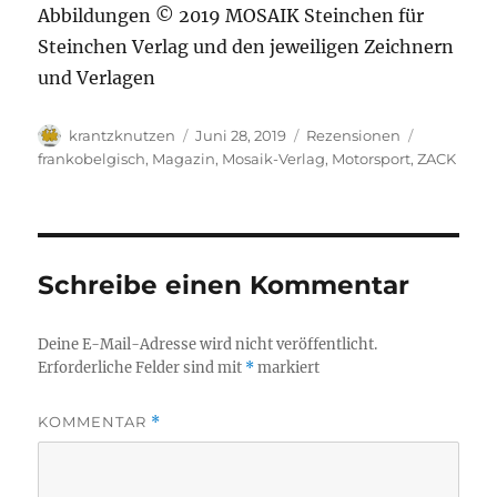
Abbildungen © 2019 MOSAIK Steinchen für
Steinchen Verlag und den jeweiligen Zeichnern
und Verlagen
Autor
Veröffentlicht
Kategorien
Schlagwör
krantzknutzen
Juni 28, 2019
Rezensionen
am
frankobelgisch
,
Magazin
,
Mosaik-Verlag
,
Motorsport
,
ZACK
Schreibe einen Kommentar
Deine E-Mail-Adresse wird nicht veröffentlicht.
Erforderliche Felder sind mit
*
markiert
KOMMENTAR
*