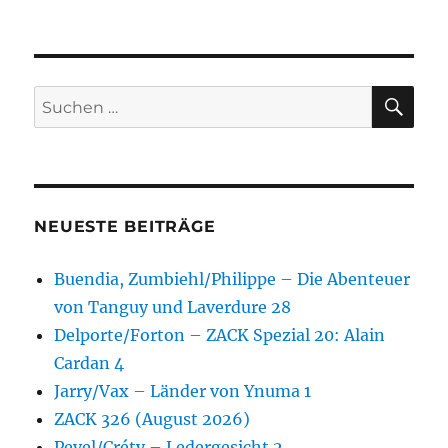
SU
Suchen
nach:
NEUESTE BEITRÄGE
Buendia, Zumbiehl/Philippe – Die Abenteuer
von Tanguy und Laverdure 28
Delporte/Forton – ZACK Spezial 20: Alain
Cardan 4
Jarry/Vax – Länder von Ynuma 1
ZACK 326 (August 2026)
Pevel/Créty – Ledergesicht 2