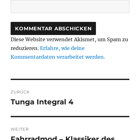
Diese Website verwendet Akismet, um Spam zu
reduzieren.
Erfahre, wie deine
Kommentardaten verarbeitet werden.
Beitragsnavigation
ZURÜCK
Tunga Integral 4
Vorheriger
Beitrag:
WEITER
Fahrradmod – Klassiker des
Nächster