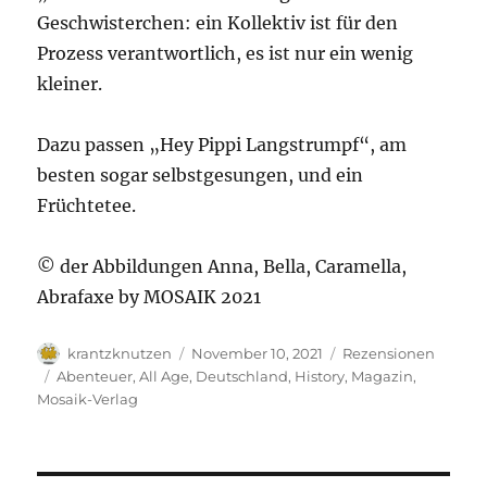
Geschwisterchen: ein Kollektiv ist für den
Prozess verantwortlich, es ist nur ein wenig
kleiner.
Dazu passen „Hey Pippi Langstrumpf“, am
besten sogar selbstgesungen, und ein
Früchtetee.
© der Abbildungen Anna, Bella, Caramella,
Abrafaxe by MOSAIK 2021
Autor
Veröffentlicht
Kategorien
krantzknutzen
November 10, 2021
Rezensionen
am
Schlagwörter
Abenteuer
,
All Age
,
Deutschland
,
History
,
Magazin
,
Mosaik-Verlag