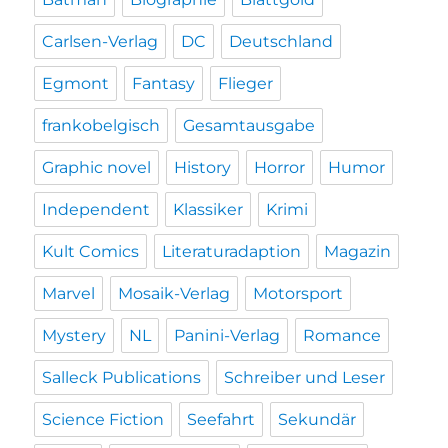
Carlsen-Verlag
DC
Deutschland
Egmont
Fantasy
Flieger
frankobelgisch
Gesamtausgabe
Graphic novel
History
Horror
Humor
Independent
Klassiker
Krimi
Kult Comics
Literaturadaption
Magazin
Marvel
Mosaik-Verlag
Motorsport
Mystery
NL
Panini-Verlag
Romance
Salleck Publications
Schreiber und Leser
Science Fiction
Seefahrt
Sekundär