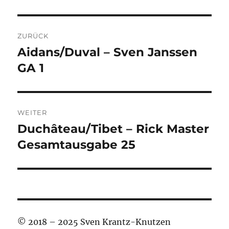
Beitragsnavigation
ZURÜCK
Aidans/Duval – Sven Janssen
Vorheriger
Beitrag:
GA 1
WEITER
Duchâteau/Tibet – Rick Master
Nächster
Beitrag:
Gesamtausgabe 25
© 2018 – 2025 Sven Krantz-Knutzen