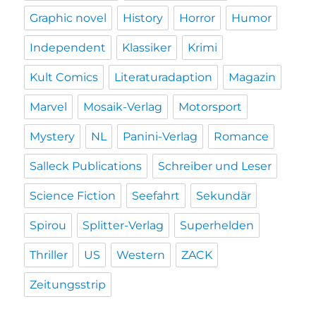
Graphic novel
History
Horror
Humor
Independent
Klassiker
Krimi
Kult Comics
Literaturadaption
Magazin
Marvel
Mosaik-Verlag
Motorsport
Mystery
NL
Panini-Verlag
Romance
Salleck Publications
Schreiber und Leser
Science Fiction
Seefahrt
Sekundär
Spirou
Splitter-Verlag
Superhelden
Thriller
US
Western
ZACK
Zeitungsstrip