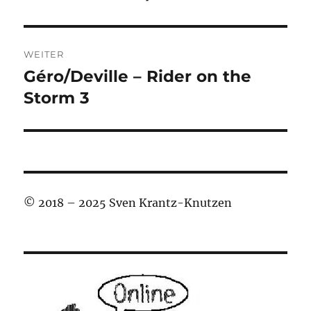
WEITER
Géro/Deville – Rider on the
Nächster
Beitrag:
Storm 3
© 2018 – 2025 Sven Krantz-Knutzen