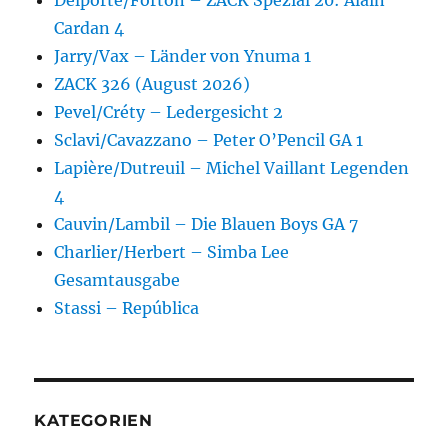
Delporte/Forton – ZACK Spezial 20: Alain
Cardan 4
Jarry/Vax – Länder von Ynuma 1
ZACK 326 (August 2026)
Pevel/Créty – Ledergesicht 2
Sclavi/Cavazzano – Peter O’Pencil GA 1
Lapière/Dutreuil – Michel Vaillant Legenden
4
Cauvin/Lambil – Die Blauen Boys GA 7
Charlier/Herbert – Simba Lee
Gesamtausgabe
Stassi – República
KATEGORIEN