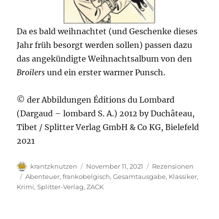
Da es bald weihnachtet (und Geschenke dieses
Jahr früh besorgt werden sollen) passen dazu
das angekündigte Weihnachtsalbum von den
Broilers
und ein erster warmer Punsch.
© der Abbildungen Éditions du Lombard
(Dargaud – lombard S. A.) 2012 by Duchâteau,
Tibet / Splitter Verlag GmbH & Co KG, Bielefeld
2021
Autor
Veröffentlicht
Kategorien
krantzknutzen
November 11, 2021
Rezensionen
am
Schlagwörter
Abenteuer
,
frankobelgisch
,
Gesamtausgabe
,
Klassiker
,
Krimi
,
Splitter-Verlag
,
ZACK