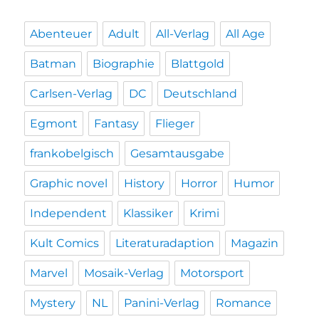
Abenteuer
Adult
All-Verlag
All Age
Batman
Biographie
Blattgold
Carlsen-Verlag
DC
Deutschland
Egmont
Fantasy
Flieger
frankobelgisch
Gesamtausgabe
Graphic novel
History
Horror
Humor
Independent
Klassiker
Krimi
Kult Comics
Literaturadaption
Magazin
Marvel
Mosaik-Verlag
Motorsport
Mystery
NL
Panini-Verlag
Romance