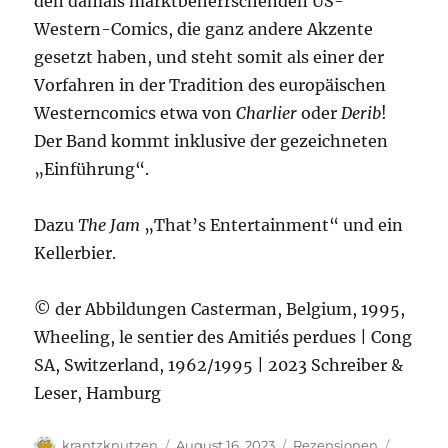
den damals marktbeherrschenden US-
Western-Comics, die ganz andere Akzente
gesetzt haben, und steht somit als einer der
Vorfahren in der Tradition des europäischen
Westerncomics etwa von
Charlier
oder
Derib
!
Der Band kommt inklusive der gezeichneten
„Einführung“.
Dazu
The Jam
„That’s Entertainment“ und ein
Kellerbier.
© der Abbildungen Casterman, Belgium, 1995,
Wheeling, le sentier des Amitiés perdues | Cong
SA, Switzerland, 1962/1995 | 2023 Schreiber &
Leser, Hamburg
Autor
Veröffentlicht
Kategorien
Schlagw
krantzknutzen
August 16, 2023
Rezensionen