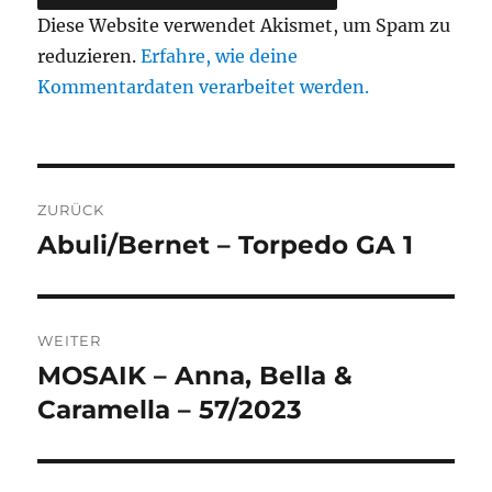
Diese Website verwendet Akismet, um Spam zu
reduzieren.
Erfahre, wie deine
Kommentardaten verarbeitet werden.
Beitragsnavigation
ZURÜCK
Abuli/Bernet – Torpedo GA 1
Vorheriger
Beitrag:
WEITER
MOSAIK – Anna, Bella &
Nächster
Beitrag:
Caramella – 57/2023