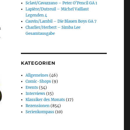
Sclavi/Cavazzano – Peter O’Pencil GA 1
Lapière/Dutreuil – Michel Vaillant
Legenden 4
Cauvin/Lambil – Die Blauen Boys GA 7
Charlier/Herbert – Simba Lee
n
Gesamtausgabe
n
KATEGORIEN
Allgemeines
(46)
Comic-Shops
(9)
Events
(54)
Interviews
(15)
Klassiker des Monats
(17)
Rezensionen
(854)
Serienkompass
(10)