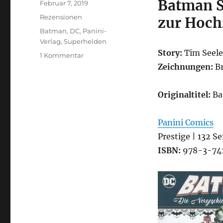
Batman S
Veröffentlicht
Februar 7, 2019
am
Kategorien
Rezensionen
zur Hoch
Schlagwörter
Batman
,
DC
,
Panini-
Verlag
,
Superhelden
Story:
Tim Seel
zu
1 Kommentar
Batman
Zeichnungen:
Br
–
Die
Originaltitel:
Ba
Vorgeschichte
zur
Hochzeit
Panini Comics
Prestige | 132 Se
ISBN:
978-3-74