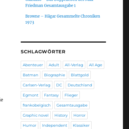
Friedman Gesamtausgabe 1
Browne – Hägar Gesammelte Chroniken
1973
SCHLAGWÖRTER
Abenteuer
Adult
All-Verlag
All Age
Batman
Biographie
Blattgold
Carlsen-Verlag
DC
Deutschland
Egmont
Fantasy
Flieger
ie
frankobelgisch
Gesamtausgabe
Graphic novel
History
Horror
Humor
Independent
Klassiker