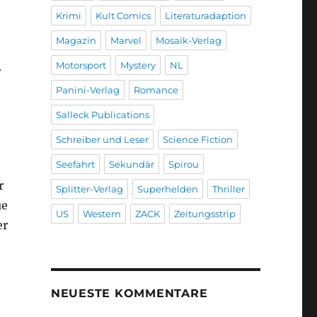
Krimi
Kult Comics
Literaturadaption
Magazin
Marvel
Mosaik-Verlag
Motorsport
Mystery
NL
.
Panini-Verlag
Romance
Salleck Publications
Schreiber und Leser
Science Fiction
Seefahrt
Sekundär
Spirou
r
Splitter-Verlag
Superhelden
Thriller
ue
US
Western
ZACK
Zeitungsstrip
er
NEUESTE KOMMENTARE