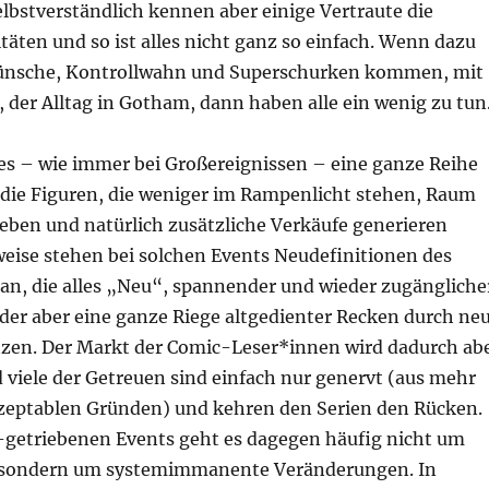
elbstverständlich kennen aber einige Vertraute die
äten und so ist alles nicht ganz so einfach. Wenn dazu
ünsche, Kontrollwahn und Superschurken kommen, mit
der Alltag in Gotham, dann haben alle ein wenig zu tun
 es – wie immer bei Großereignissen – eine ganze Reihe
die Figuren, die weniger im Rampenlicht stehen, Raum
geben und natürlich zusätzliche Verkäufe generieren
weise stehen bei solchen Events Neudefinitionen des
n, die alles „Neu“, spannender und wieder zugängliche
der aber eine ganze Riege altgedienter Recken durch ne
tzen. Der Markt der Comic-Leser*innen wird dadurch ab
 viele der Getreuen sind einfach nur genervt (aus mehr
zeptablen Gründen) und kehren den Serien den Rücken.
getriebenen Events geht es dagegen häufig nicht um
, sondern um systemimmanente Veränderungen. In