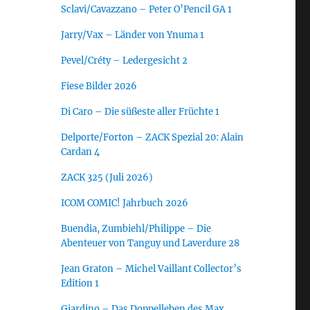
Sclavi/Cavazzano – Peter O’Pencil GA 1
Jarry/Vax – Länder von Ynuma 1
Pevel/Créty – Ledergesicht 2
Fiese Bilder 2026
Di Caro – Die süßeste aller Früchte 1
Delporte/Forton – ZACK Spezial 20: Alain
Cardan 4
ZACK 325 (Juli 2026)
ICOM COMIC! Jahrbuch 2026
Buendia, Zumbiehl/Philippe – Die
Abenteuer von Tanguy und Laverdure 28
Jean Graton – Michel Vaillant Collector’s
Edition 1
Giardino – Das Doppelleben des Max