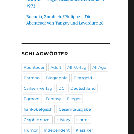
1973
Buendia, Zumbiehl/Philippe – Die
Abenteuer von Tanguy und Laverdure 28
SCHLAGWÖRTER
Abenteuer
Adult
All-Verlag
All Age
Batman
Biographie
Blattgold
Carlsen-Verlag
DC
Deutschland
Egmont
Fantasy
Flieger
frankobelgisch
Gesamtausgabe
Graphic novel
History
Horror
Humor
Independent
Klassiker