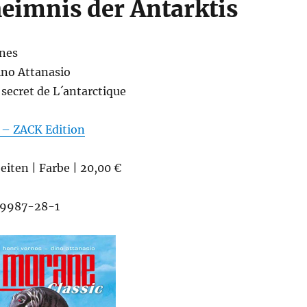
eimnis der Antarktis
nes
ino Attanasio
 secret de L´antarctique
g – ZACK Edition
eiten | Farbe | 20,00 €
49987-28-1