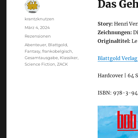
Das Geh
Autor
krantzknutzen
Story:
Henri Ver
Veröffentlicht
März 4, 2024
Zeichnungen:
D
am
Kategorien
Rezensionen
Originaltitel:
Le
Schlagwörter
Abenteuer
,
Blattgold
,
Fantasy
,
frankobelgisch
,
Gesamtausgabe
,
Klassiker
,
Blattgold Verla
Science Fiction
,
ZACK
Hardcover | 64 S
ISBN: 978-3-9