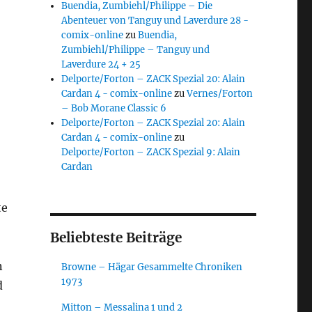
Buendia, Zumbiehl/Philippe – Die
Abenteuer von Tanguy und Laverdure 28 -
comix-online
zu
Buendia,
Zumbiehl/Philippe – Tanguy und
Laverdure 24 + 25
Delporte/Forton – ZACK Spezial 20: Alain
Cardan 4 - comix-online
zu
Vernes/Forton
– Bob Morane Classic 6
Delporte/Forton – ZACK Spezial 20: Alain
Cardan 4 - comix-online
zu
Delporte/Forton – ZACK Spezial 9: Alain
Cardan
te
Beliebteste Beiträge
n
Browne – Hägar Gesammelte Chroniken
1973
d
Mitton – Messalina 1 und 2