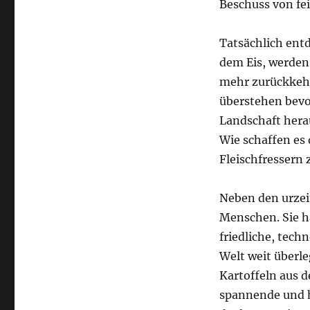
Beschuss von fei
Tatsächlich entd
dem Eis, werden
mehr zurückkehr
überstehen bevo
Landschaft her
Wie schaffen es 
Fleischfresser
Neben den urzei
Menschen. Sie h
friedliche, tech
Welt weit überle
Kartoffeln aus 
spannende und h