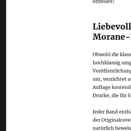
erfreuen!
Liebevol
Morane-
Obwohl die klas
hochklassig umg
Veröffentlichun
um, verzichtet 
Auflage kostend
Drucke, die für 
Jeder Band enth
der Originalcov
natürlich bewei