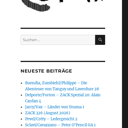
SUCHEN
Suchen
nach:
NEUESTE BEITRÄGE
Buendia, Zumbiehl/Philippe – Die
Abenteuer von Tanguy und Laverdure 28
Delporte/Forton – ZACK Spezial 20: Alain
Cardan 4
Jarry/Vax – Länder von Ynuma 1
ZACK 326 (August 2026)
Pevel/Créty – Ledergesicht 2
Sclavi/Cavazzano – Peter O’Pencil GA 1