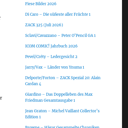
Fiese Bilder 2026
Di Caro – Die süßeste aller Früchte 1
r
ZACK 325 (Juli 2026)
Sclavi/Cavazzano – Peter O’Pencil GA 1
ICOM COMIC! Jahrbuch 2026
Pevel/Créty – Ledergesicht 2
Jarry/Vax – Länder von Ynuma 1
Delporte/Forton – ZACK Spezial 20: Alain
Cardan 4
Giardino – Das Doppelleben des Max
r
Friedman Gesamtausgabe 1
Jean Graton – Michel Vaillant Collector’s
Edition 1
Browne – Hägar Gesammelte Chroniken