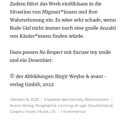
Zudem führt das Werk einfühlsam in die
Situation von Migrant*innen und ihre
Wahrnehmung ein. Es wäre sehr schade, wenn
Rude Girl nicht immer noch eine große Anzahl
von Käufer*innen finden würde.
Dazu passen
No Respect
mit Excuse my smile
und ein Dosenbier.
© der Abbildungen Birgit Weyhe & avant-
verlag GmbH, 2022
Veröffentlicht
Kategorien
Schlagw
Oktober 8, 2025
Klassiker des Monats
,
Rezensionen
am
Avant Verlag
,
Biographie
,
coming-of-age
,
Deutschland
,
zu
Graphic novel
,
Musik
,
US
1 Kommentar
Weyhe
–