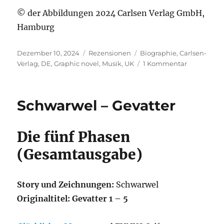
© der Abbildungen 2024 Carlsen Verlag GmbH,
Hamburg
Veröffentlicht
Kategorien
Schlagwörter
Dezember 10, 2024
Rezensionen
Biographie
,
Carlsen-
am
zu
Verlag
,
DE
,
Graphic novel
,
Musik
,
UK
1 Kommentar
Kleist
–
LOW
Schwarwel – Gevatter
Die fünf Phasen
(Gesamtausgabe)
Story und Zeichnungen:
Schwarwel
Originaltitel:
Gevatter 1 – 5