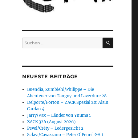
SUCHEN
Suchen
nach:
NEUESTE BEITRÄGE
Buendia, Zumbiehl/Philippe – Die
Abenteuer von Tanguy und Laverdure 28
Delporte/Forton – ZACK Spezial 20: Alain
Cardan 4
Jarry/Vax – Länder von Ynuma 1
ZACK 326 (August 2026)
Pevel/Créty – Ledergesicht 2
Sclavi/Cavazzano – Peter O’Pencil GA 1