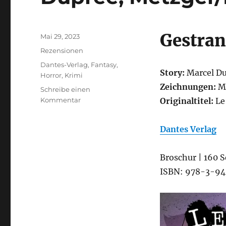
Gestran
Veröffentlicht
Mai 29, 2023
am
Kategorien
Rezensionen
Schlagwörter
Dantes-Verlag
,
Fantasy
,
Story:
Marcel Du
Horror
,
Krimi
Zeichnungen:
M
Schreibe einen
zu
Kommentar
Originaltitel:
Le
Dupree,
Metzger/Ruiz
Dantes Verlag
–
Le
Fay
Broschur | 160 S
1
ISBN: 978-3-9