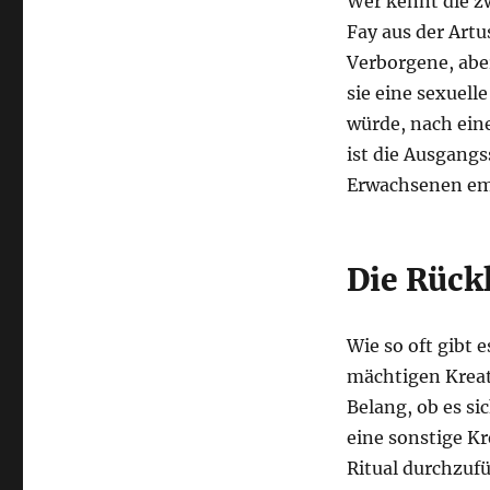
Wer kennt die z
Fay aus der Artu
Verborgene, abe
sie eine sexuel
würde, nach eine
ist die Ausgangs
Erwachsenen em
Die Rück
Wie so oft gibt 
mächtigen Kreatu
Belang, ob es s
eine sonstige K
Ritual durchzuf