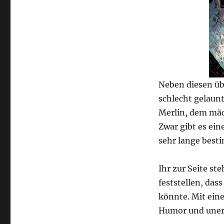
Neben diesen übl
schlecht gelaun
Merlin, dem mäch
Zwar gibt es ein
sehr lange best
Ihr zur Seite st
feststellen, das
könnte. Mit ein
Humor und unerw