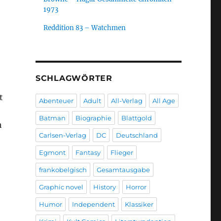
1973
Reddition 83 – Watchmen
SCHLAGWÖRTER
t
Abenteuer
Adult
All-Verlag
All Age
Batman
Biographie
Blattgold
h
Carlsen-Verlag
DC
Deutschland
Egmont
Fantasy
Flieger
frankobelgisch
Gesamtausgabe
Graphic novel
History
Horror
Humor
Independent
Klassiker