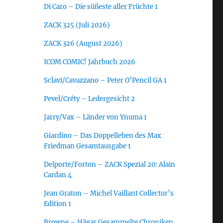
Di Caro – Die süßeste aller Früchte 1
ZACK 325 (Juli 2026)
ZACK 326 (August 2026)
ICOM COMIC! Jahrbuch 2026
Sclavi/Cavazzano – Peter O’Pencil GA 1
Pevel/Créty – Ledergesicht 2
Jarry/Vax – Länder von Ynuma 1
Giardino – Das Doppelleben des Max
Friedman Gesamtausgabe 1
Delporte/Forton – ZACK Spezial 20: Alain
Cardan 4
Jean Graton – Michel Vaillant Collector’s
Edition 1
Browne – Hägar Gesammelte Chroniken