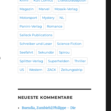
Krimi
Kult Comics
Literaturadaption
Magazin
Marvel
Mosaik-Verlag
Motorsport
Mystery
NL
Panini-Verlag
Romance
Salleck Publications
Schreiber und Leser
Science Fiction
Seefahrt
Sekundär
Spirou
n
Splitter-Verlag
Superhelden
Thriller
US
Western
ZACK
Zeitungsstrip
NEUESTE KOMMENTARE
Buendia, Zumbiehl/Philippe – Die