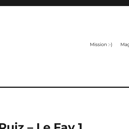
Mission :-)
Mag
uiz – Le Fay 1